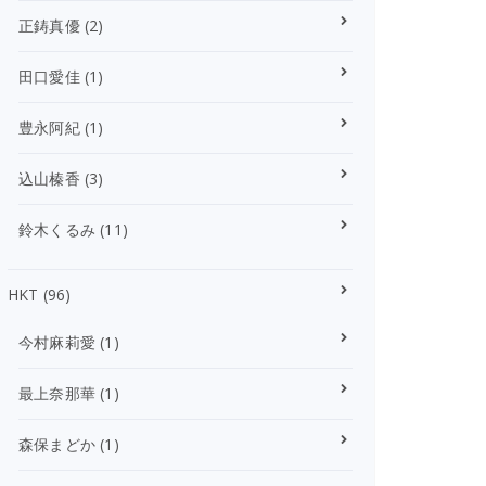
正鋳真優
(2)
田口愛佳
(1)
豊永阿紀
(1)
込山榛香
(3)
鈴木くるみ
(11)
HKT
(96)
今村麻莉愛
(1)
最上奈那華
(1)
森保まどか
(1)