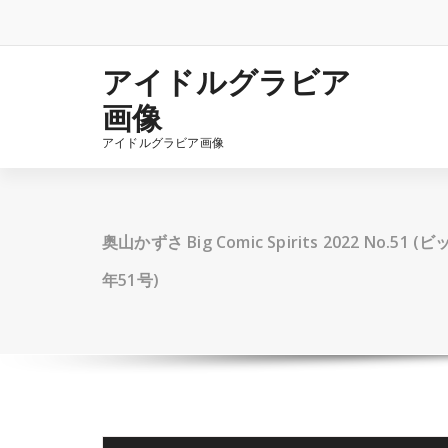
コ
ン
テ
ン
アイドルグラビア
ツ
画像
へ
ス
アイドルグラビア画像
キ
ッ
プ
奥山かずさ Big Comic Spirits 2022 No.5
年51号)