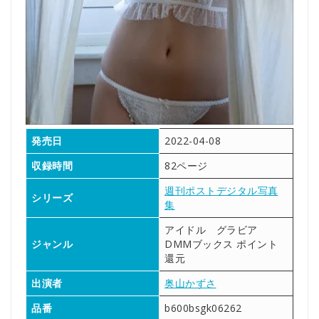
発売日
2022-04-08
収録時間
82ページ
週刊ポストデジタル写真
シリーズ
集
アイドル グラビア
ジャンル
DMMブックス ポイント
還元
出演者
奥山かずさ
品番
b600bsgk06262