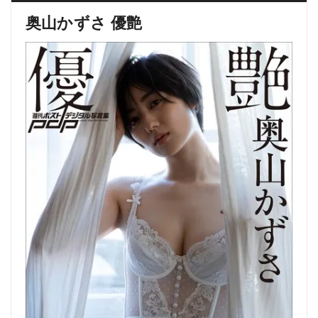
奥山かずさ 優艶