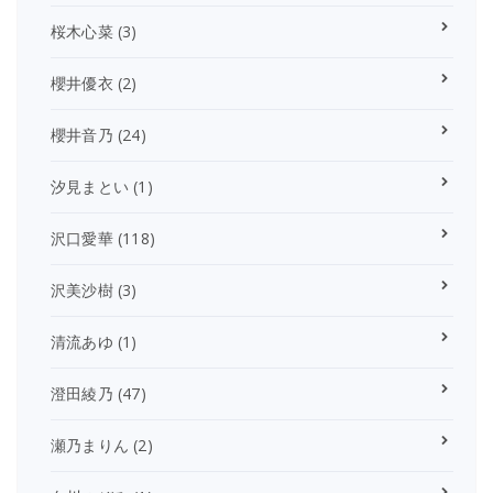
桜木心菜
(3)
櫻井優衣
(2)
櫻井音乃
(24)
汐見まとい
(1)
沢口愛華
(118)
沢美沙樹
(3)
清流あゆ
(1)
澄田綾乃
(47)
瀬乃まりん
(2)