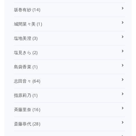
坂巻有紗
(14)
城間菜々美
(1)
塩地美澄
(3)
塩見きら
(2)
島袋香菜
(1)
志田音々
(64)
指原莉乃
(1)
斉藤里奈
(16)
斎藤恭代
(28)