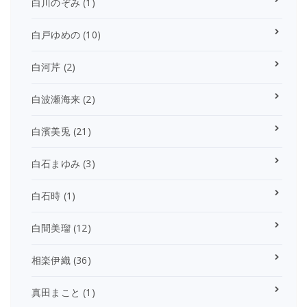
白川のぞみ
(1)
白戸ゆめの
(10)
白河芹
(2)
白波瀬海来
(2)
白濱美兎
(21)
白石まゆみ
(3)
白石時
(1)
白間美瑠
(12)
相楽伊織
(36)
真田まこと
(1)