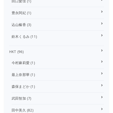
田口愛佳
(1)
豊永阿紀
(1)
込山榛香
(3)
鈴木くるみ
(11)
HKT
(96)
今村麻莉愛
(1)
最上奈那華
(1)
森保まどか
(1)
武田智加
(7)
田中美久
(82)