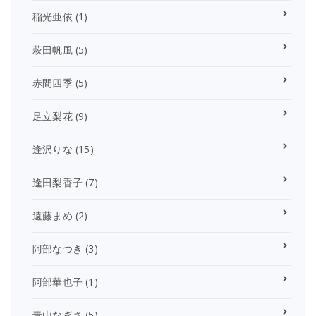
稲光亜依
(1)
萩田帆風
(5)
赤間四季
(5)
足立梨花
(9)
逢沢りな
(15)
逢田梨香子
(7)
遠藤まめ
(2)
阿部なつき
(3)
阿部華也子
(1)
青山なぎさ
(5)