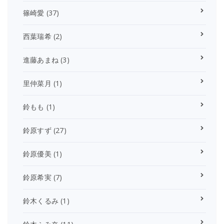
篠崎愛
(37)
西葉瑞希
(2)
進藤あまね
(3)
里仲菜月
(1)
鈴もも
(1)
鈴原すず
(27)
鈴原優美
(1)
鈴原希実
(7)
鈴木くるみ
(1)