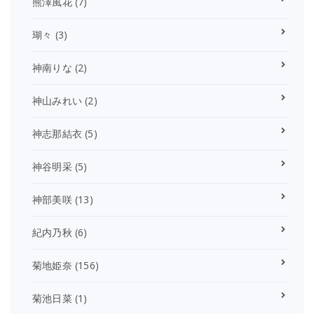
熊澤風花
(7)
瑚々
(3)
神南りな
(2)
神山みれい
(2)
神志那結衣
(5)
神谷明采
(5)
神部美咲
(13)
紀内乃秋
(6)
菊地姫奈
(156)
菊池日菜
(1)