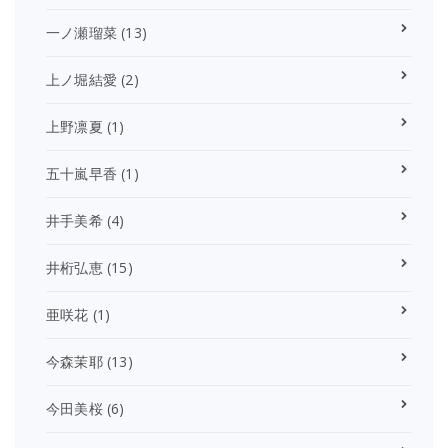
一ノ瀬瑠菜
(13)
上ノ堀結愛
(2)
上野凛夏
(1)
五十嵐早香
(1)
井手美希
(4)
井桁弘恵
(15)
亜咲花
(1)
今森茉耶
(13)
今田美桜
(6)