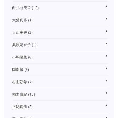
向井地美音
(12)
大盛真歩
(1)
大西桃香
(2)
奥原妃奈子
(1)
小嶋陽菜
(6)
岡部麟
(3)
村山彩希
(7)
柏木由紀
(13)
正鋳真優
(2)