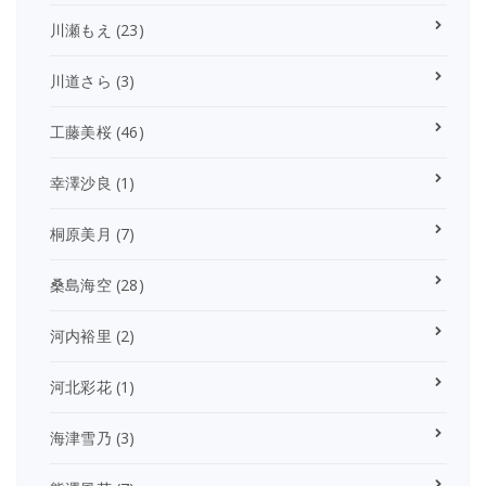
川瀬もえ
(23)
川道さら
(3)
工藤美桜
(46)
幸澤沙良
(1)
桐原美月
(7)
桑島海空
(28)
河内裕里
(2)
河北彩花
(1)
海津雪乃
(3)