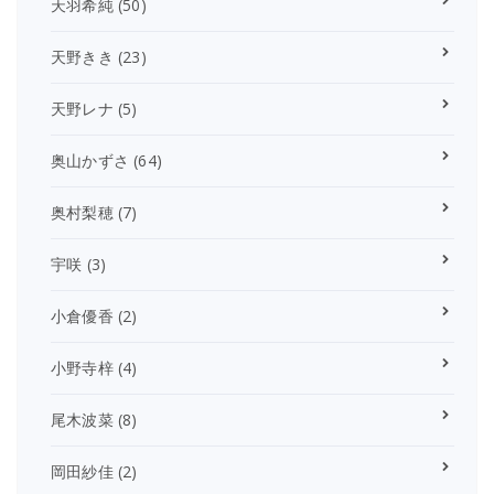
天羽希純
(50)
天野きき
(23)
天野レナ
(5)
奥山かずさ
(64)
奥村梨穂
(7)
宇咲
(3)
小倉優香
(2)
小野寺梓
(4)
尾木波菜
(8)
岡田紗佳
(2)