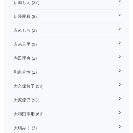
伊織もえ
(28)
伊藤愛真
(8)
入來もも
(2)
入来茉里
(9)
内田理央
(2)
和泉芳怜
(2)
大久保桜子
(50)
大原優乃
(93)
大和田南那
(66)
大嶋みく
(3)