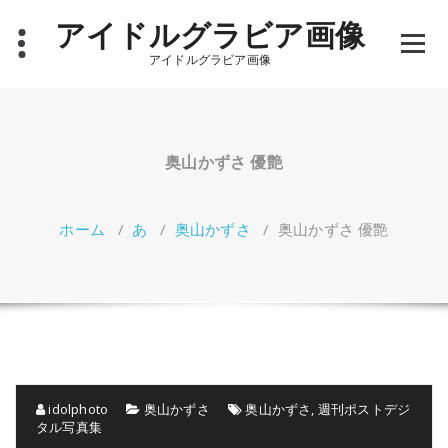
コ
アイドルグラビア画像
ン
テ
アイドルグラビア画像
ン
ツ
へ
ス
キ
奥山かずさ 優艶
ッ
プ
ホーム
/
あ
/
奥山かずさ
/
奥山かずさ 優艶
idolphoto
奥山かずさ
奥山かずさ
,
週刊ポストデジ
タル写真集