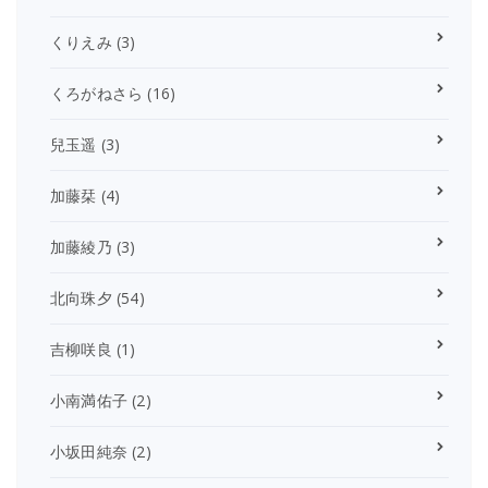
くりえみ
(3)
くろがねさら
(16)
兒玉遥
(3)
加藤栞
(4)
加藤綾乃
(3)
北向珠夕
(54)
吉柳咲良
(1)
小南満佑子
(2)
小坂田純奈
(2)