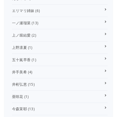
エリマリ姉妹
(6)
一ノ瀬瑠菜
(13)
上ノ堀結愛
(2)
上野凛夏
(1)
五十嵐早香
(1)
井手美希
(4)
井桁弘恵
(15)
亜咲花
(1)
今森茉耶
(13)