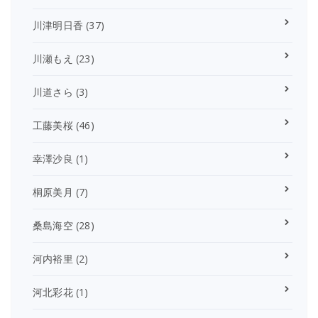
川津明日香
(37)
川瀬もえ
(23)
川道さら
(3)
工藤美桜
(46)
幸澤沙良
(1)
桐原美月
(7)
桑島海空
(28)
河内裕里
(2)
河北彩花
(1)