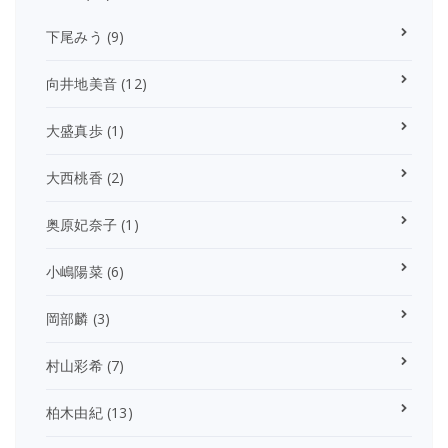
下尾みう
(9)
向井地美音
(12)
大盛真歩
(1)
大西桃香
(2)
奥原妃奈子
(1)
小嶋陽菜
(6)
岡部麟
(3)
村山彩希
(7)
柏木由紀
(13)