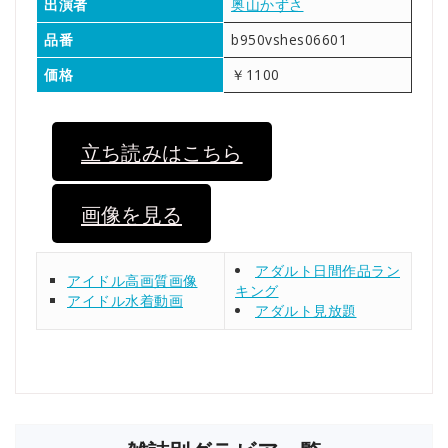
出演者
奥山かずさ
品番
b950vshes06601
価格
￥1100
立ち読みはこちら
画像を見る
アダルト日間作品ラン
アイドル高画質画像
キング
アイドル水着動画
アダルト見放題