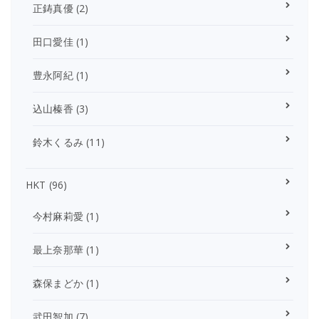
正鋳真優
(2)
田口愛佳
(1)
豊永阿紀
(1)
込山榛香
(3)
鈴木くるみ
(11)
HKT
(96)
今村麻莉愛
(1)
最上奈那華
(1)
森保まどか
(1)
武田智加
(7)