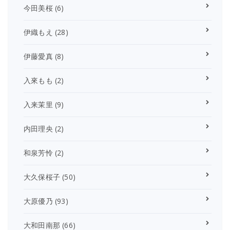
今田美桜
(6)
伊織もえ
(28)
伊藤愛真
(8)
入來もも
(2)
入来茉里
(9)
内田理央
(2)
和泉芳怜
(2)
大久保桜子
(50)
大原優乃
(93)
大和田南那
(66)