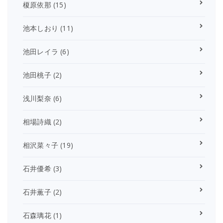
榎原依那
(15)
池本しおり
(11)
池田レイラ
(6)
池田桃子
(2)
浅川梨奈
(6)
相場詩織
(2)
相沢菜々子
(19)
石井優希
(3)
石井薫子
(2)
石森璃花
(1)