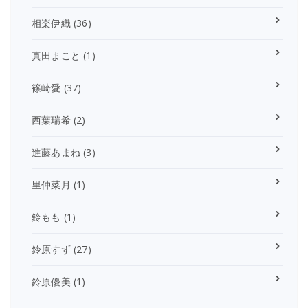
相楽伊織
(36)
真田まこと
(1)
篠崎愛
(37)
西葉瑞希
(2)
進藤あまね
(3)
里仲菜月
(1)
鈴もも
(1)
鈴原すず
(27)
鈴原優美
(1)