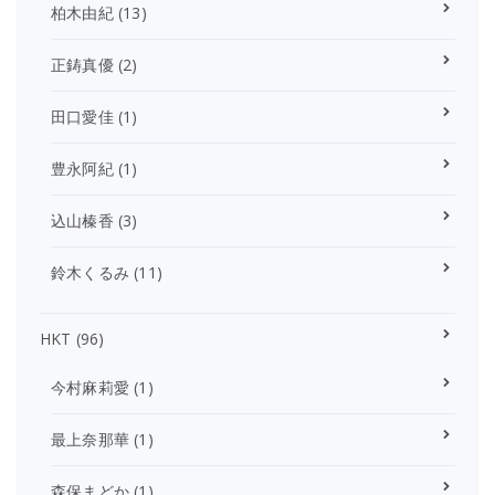
柏木由紀
(13)
正鋳真優
(2)
田口愛佳
(1)
豊永阿紀
(1)
込山榛香
(3)
鈴木くるみ
(11)
HKT
(96)
今村麻莉愛
(1)
最上奈那華
(1)
森保まどか
(1)