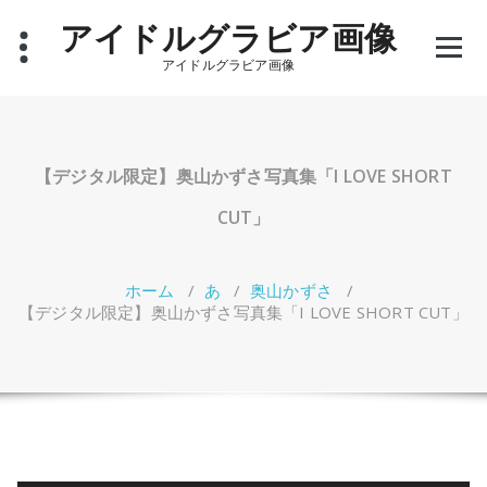
コ
アイドルグラビア画像
ン
テ
アイドルグラビア画像
ン
ツ
へ
ス
キ
【デジタル限定】奥山かずさ写真集「I LOVE SHORT
ッ
プ
CUT」
ホーム
/
あ
/
奥山かずさ
/
【デジタル限定】奥山かずさ写真集「I LOVE SHORT CUT」