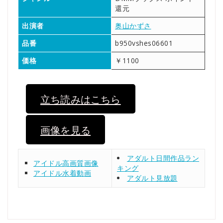
還元
出演者
奥山かずさ
品番
b950vshes06601
価格
￥1100
立ち読みはこちら
画像を見る
アダルト日間作品ラン
アイドル高画質画像
キング
アイドル水着動画
アダルト見放題