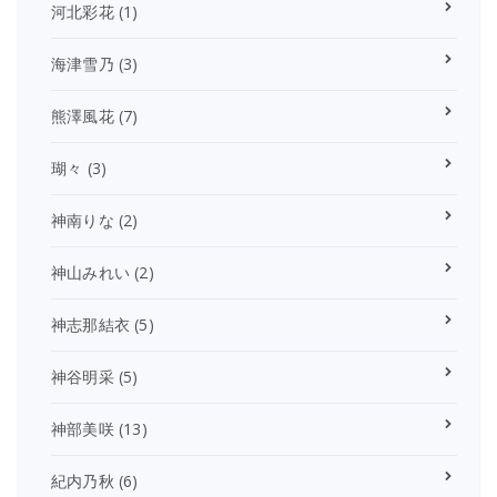
河北彩花
(1)
海津雪乃
(3)
熊澤風花
(7)
瑚々
(3)
神南りな
(2)
神山みれい
(2)
神志那結衣
(5)
神谷明采
(5)
神部美咲
(13)
紀内乃秋
(6)