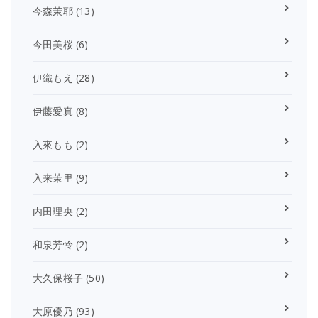
今森茉耶
(13)
今田美桜
(6)
伊織もえ
(28)
伊藤愛真
(8)
入來もも
(2)
入来茉里
(9)
内田理央
(2)
和泉芳怜
(2)
大久保桜子
(50)
大原優乃
(93)