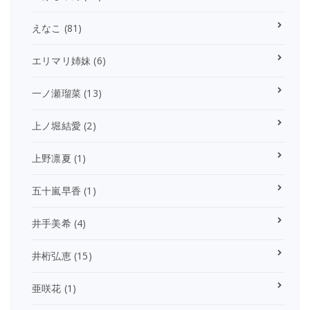
えなこ
(81)
エリマリ姉妹
(6)
一ノ瀬瑠菜
(13)
上ノ堀結愛
(2)
上野凛夏
(1)
五十嵐早香
(1)
井手美希
(4)
井桁弘恵
(15)
亜咲花
(1)