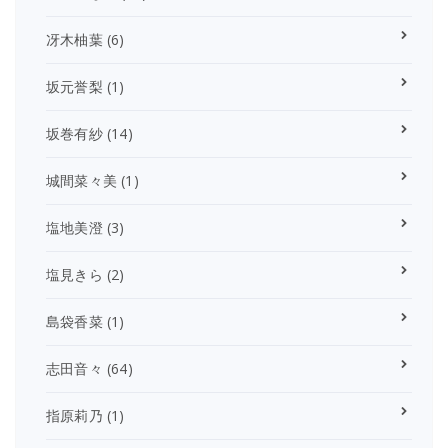
冴木柚葉
(6)
坂元誉梨
(1)
坂巻有紗
(14)
城間菜々美
(1)
塩地美澄
(3)
塩見きら
(2)
島袋香菜
(1)
志田音々
(64)
指原莉乃
(1)