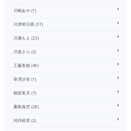
川崎あや
(1)
川津明日香
(37)
川瀬もえ
(23)
川道さら
(3)
工藤美桜
(46)
幸澤沙良
(1)
桐原美月
(7)
桑島海空
(28)
河内裕里
(2)