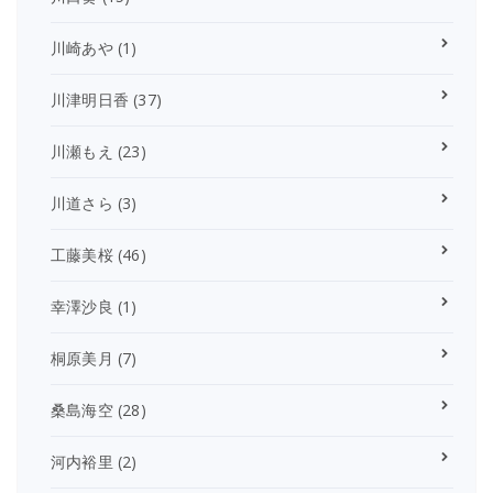
川崎あや
(1)
川津明日香
(37)
川瀬もえ
(23)
川道さら
(3)
工藤美桜
(46)
幸澤沙良
(1)
桐原美月
(7)
桑島海空
(28)
河内裕里
(2)