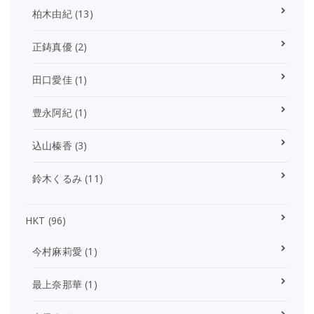
柏木由紀
(13)
正鋳真優
(2)
田口愛佳
(1)
豊永阿紀
(1)
込山榛香
(3)
鈴木くるみ
(11)
HKT
(96)
今村麻莉愛
(1)
最上奈那華
(1)