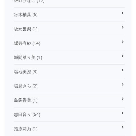
佐野ひなこ
(17)
冴木柚葉
(6)
坂元誉梨
(1)
坂巻有紗
(14)
城間菜々美
(1)
塩地美澄
(3)
塩見きら
(2)
島袋香菜
(1)
志田音々
(64)
指原莉乃
(1)