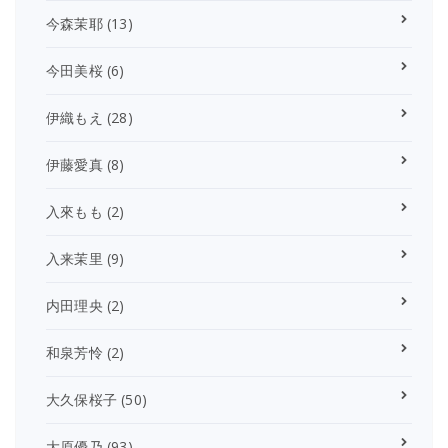
今森茉耶
(13)
今田美桜
(6)
伊織もえ
(28)
伊藤愛真
(8)
入來もも
(2)
入来茉里
(9)
内田理央
(2)
和泉芳怜
(2)
大久保桜子
(50)
大原優乃
(93)