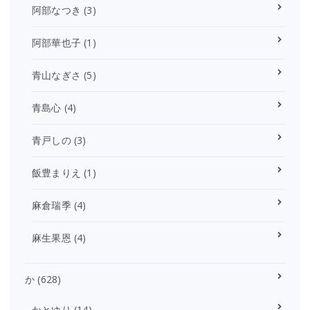
阿部なつき
(3)
阿部華也子
(1)
青山なぎさ
(5)
青島心
(4)
青戸しの
(3)
飯豊まりえ
(1)
麻倉瑞季
(4)
麻生果恩
(4)
か
(628)
かとゆり
(14)