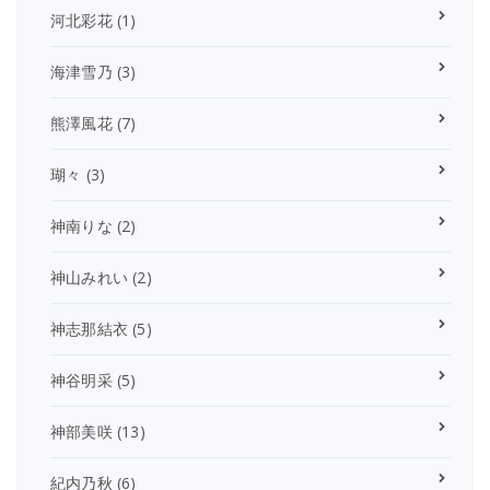
河北彩花
(1)
海津雪乃
(3)
熊澤風花
(7)
瑚々
(3)
神南りな
(2)
神山みれい
(2)
神志那結衣
(5)
神谷明采
(5)
神部美咲
(13)
紀内乃秋
(6)