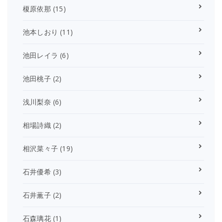
榎原依那
(15)
池本しおり
(11)
池田レイラ
(6)
池田桃子
(2)
浅川梨奈
(6)
相場詩織
(2)
相沢菜々子
(19)
石井優希
(3)
石井薫子
(2)
石森璃花
(1)