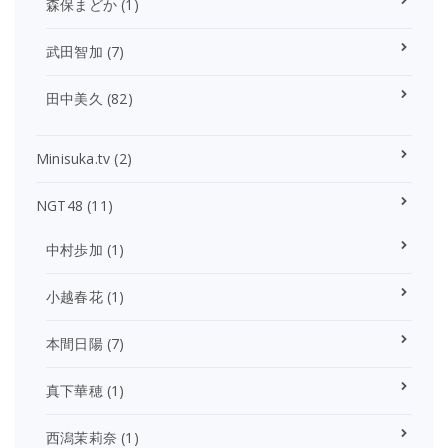
森保まどか
(1)
武田智加
(7)
田中美久
(82)
Minisuka.tv
(2)
NGT48
(11)
中村歩加
(1)
小越春花
(1)
本間日陽
(7)
真下華穂
(1)
西潟茉莉奈
(1)