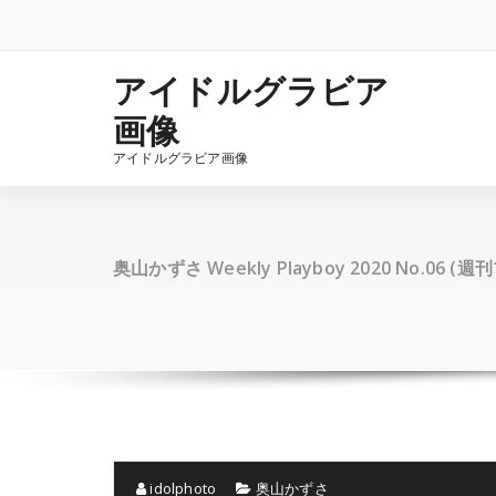
コ
ン
テ
ン
アイドルグラビア
ツ
画像
へ
ス
アイドルグラビア画像
キ
ッ
プ
奥山かずさ Weekly Playboy 2020 No.06 
idolphoto
奥山かずさ