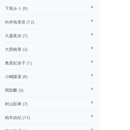
下尾みう
(9)
向井地美音
(12)
大盛真歩
(1)
大西桃香
(2)
奥原妃奈子
(1)
小嶋陽菜
(6)
岡部麟
(3)
村山彩希
(7)
柏木由紀
(13)