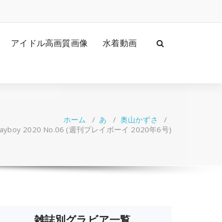
アイドル高画質画像
水着動画
ホーム
/
あ
/
奥山かずさ
/
ayboy 2020 No.06 (週刊プレイボーイ 2020年6号)
雑誌別グラビア一覧