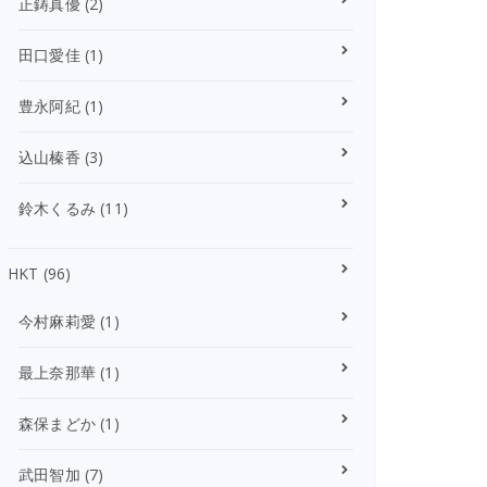
正鋳真優
(2)
田口愛佳
(1)
豊永阿紀
(1)
込山榛香
(3)
鈴木くるみ
(11)
HKT
(96)
今村麻莉愛
(1)
最上奈那華
(1)
森保まどか
(1)
武田智加
(7)