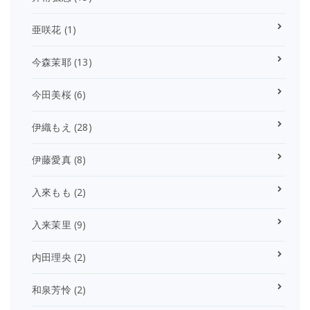
亜咲花
(1)
今森茉耶
(13)
今田美桜
(6)
伊織もえ
(28)
伊藤愛真
(8)
入來もも
(2)
入来茉里
(9)
内田理央
(2)
和泉芳怜
(2)