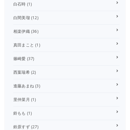
白石時
(1)
白間美瑠
(12)
相楽伊織
(36)
真田まこと
(1)
篠崎愛
(37)
西葉瑞希
(2)
進藤あまね
(3)
里仲菜月
(1)
鈴もも
(1)
鈴原すず
(27)