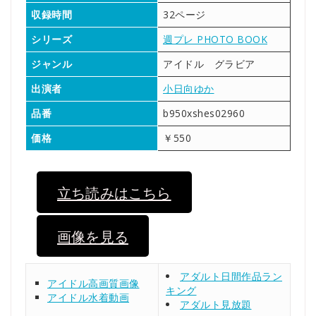
収録時間
32ページ
シリーズ
週プレ PHOTO BOOK
ジャンル
アイドル グラビア
出演者
小日向ゆか
品番
b950xshes02960
価格
￥550
立ち読みはこちら
画像を見る
アダルト日間作品ラン
アイドル高画質画像
キング
アイドル水着動画
アダルト見放題