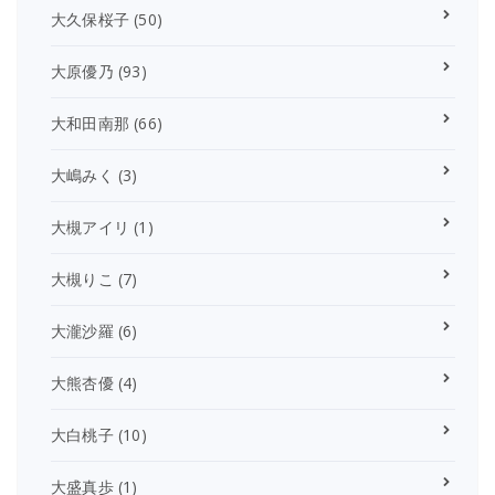
大久保桜子
(50)
大原優乃
(93)
大和田南那
(66)
大嶋みく
(3)
大槻アイリ
(1)
大槻りこ
(7)
大瀧沙羅
(6)
大熊杏優
(4)
大白桃子
(10)
大盛真歩
(1)