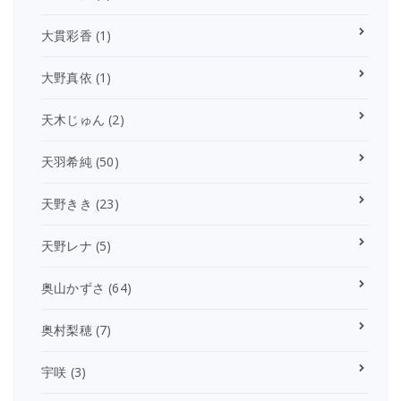
大貫彩香
(1)
大野真依
(1)
天木じゅん
(2)
天羽希純
(50)
天野きき
(23)
天野レナ
(5)
奥山かずさ
(64)
奥村梨穂
(7)
宇咲
(3)