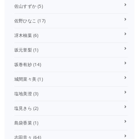
佐山すずか
(5)
佐野ひなこ
(17)
冴木柚葉
(6)
坂元誉梨
(1)
坂巻有紗
(14)
城間菜々美
(1)
塩地美澄
(3)
塩見きら
(2)
島袋香菜
(1)
志田音々
(64)