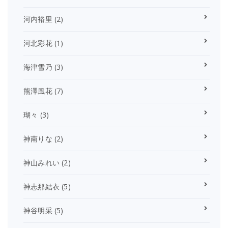
河内裕里
(2)
河北彩花
(1)
海津雪乃
(3)
熊澤風花
(7)
瑚々
(3)
神南りな
(2)
神山みれい
(2)
神志那結衣
(5)
神谷明采
(5)