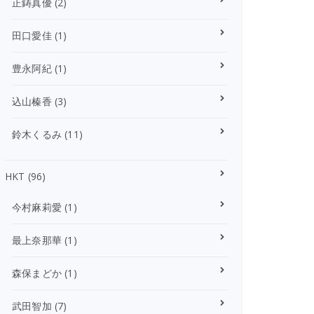
正鋳真優
(2)
田口愛佳
(1)
豊永阿紀
(1)
込山榛香
(3)
鈴木くるみ
(11)
HKT
(96)
今村麻莉愛
(1)
最上奈那華
(1)
森保まどか
(1)
武田智加
(7)