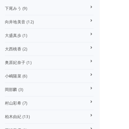
下尾みう
(9)
向井地美音
(12)
大盛真歩
(1)
大西桃香
(2)
奥原妃奈子
(1)
小嶋陽菜
(6)
岡部麟
(3)
村山彩希
(7)
柏木由紀
(13)