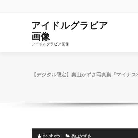
コ
ン
テ
ン
アイドルグラビア
ツ
画像
へ
ス
アイドルグラビア画像
キ
ッ
プ
【デジタル限定】奥山かずさ写真集「マイナス
idolphoto
奥山かずさ