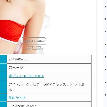
2019-05-03
70ページ
週プレ PHOTO BOOK
アイドル グラビア DMMブックス ポイント還
元
奥山かずさ
b950rshes04647