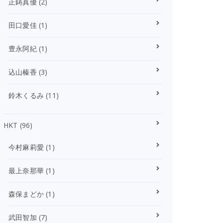
正鋳真優
(2)
田口愛佳
(1)
豊永阿紀
(1)
込山榛香
(3)
鈴木くるみ
(11)
HKT
(96)
今村麻莉愛
(1)
最上奈那華
(1)
森保まどか
(1)
武田智加
(7)