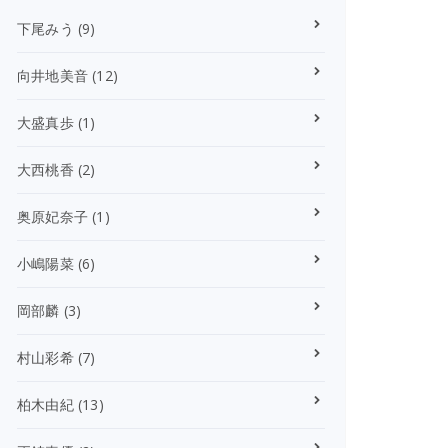
下尾みう
(9)
向井地美音
(12)
大盛真歩
(1)
大西桃香
(2)
奥原妃奈子
(1)
小嶋陽菜
(6)
岡部麟
(3)
村山彩希
(7)
柏木由紀
(13)