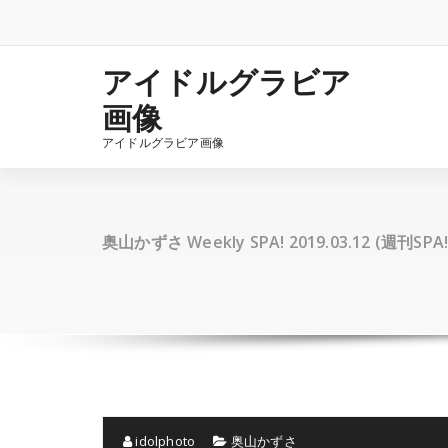
コ
ン
テ
ン
アイドルグラビア
ツ
画像
へ
ス
アイドルグラビア画像
キ
ッ
プ
奥山かずさ Weekly SPA! 2019.03.12 (週刊SP
idolphoto
奥山かずさ