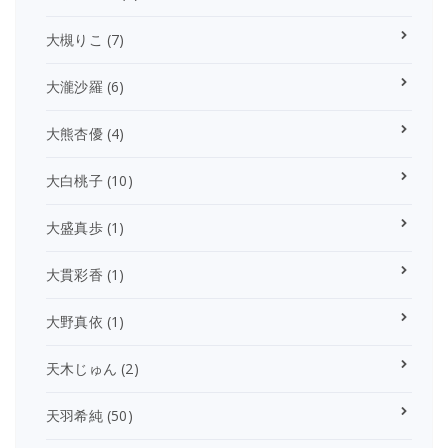
大槻りこ
(7)
大瀧沙羅
(6)
大熊杏優
(4)
大白桃子
(10)
大盛真歩
(1)
大貫彩香
(1)
大野真依
(1)
天木じゅん
(2)
天羽希純
(50)