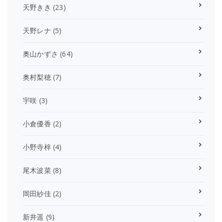
天野きき
(23)
天野レナ
(5)
奥山かずさ
(64)
奥村梨穂
(7)
宇咲
(3)
小倉優香
(2)
小野寺梓
(4)
尾木波菜
(8)
岡田紗佳
(2)
新井遥
(9)