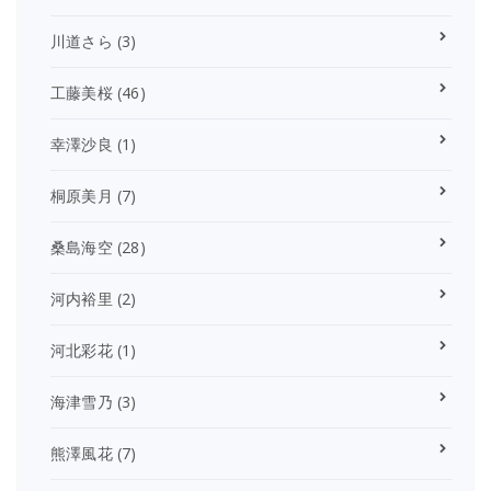
川道さら
(3)
工藤美桜
(46)
幸澤沙良
(1)
桐原美月
(7)
桑島海空
(28)
河内裕里
(2)
河北彩花
(1)
海津雪乃
(3)
熊澤風花
(7)