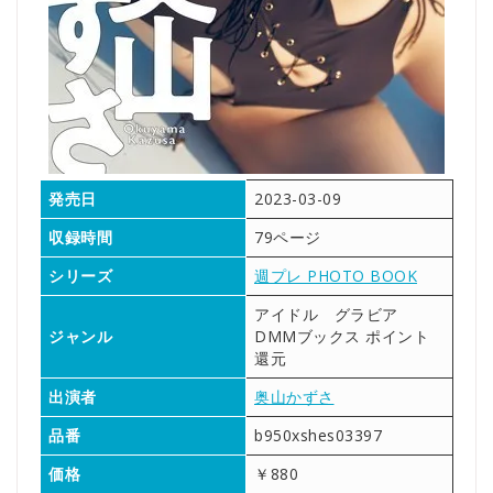
発売日
2023-03-09
収録時間
79ページ
シリーズ
週プレ PHOTO BOOK
アイドル グラビア
ジャンル
DMMブックス ポイント
還元
出演者
奥山かずさ
品番
b950xshes03397
価格
￥880