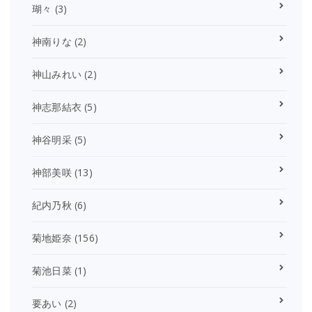
瑚々
(3)
神南りな
(2)
神山みれい
(2)
神志那結衣
(5)
神谷明采
(5)
神部美咲
(13)
紀内乃秋
(6)
菊地姫奈
(156)
菊池日菜
(1)
要あい
(2)