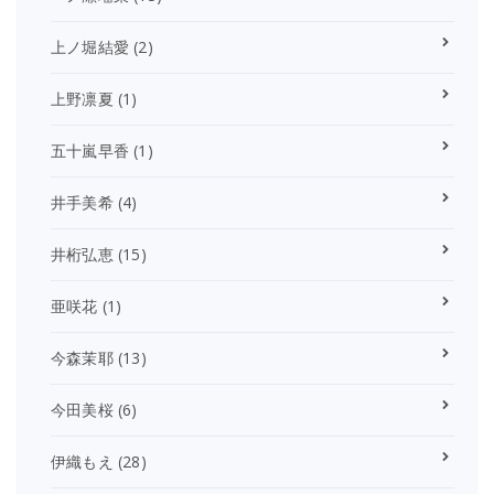
上ノ堀結愛
(2)
上野凛夏
(1)
五十嵐早香
(1)
井手美希
(4)
井桁弘恵
(15)
亜咲花
(1)
今森茉耶
(13)
今田美桜
(6)
伊織もえ
(28)