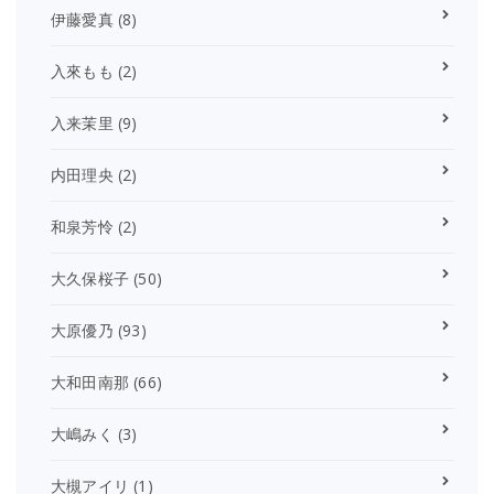
伊藤愛真
(8)
入來もも
(2)
入来茉里
(9)
内田理央
(2)
和泉芳怜
(2)
大久保桜子
(50)
大原優乃
(93)
大和田南那
(66)
大嶋みく
(3)
大槻アイリ
(1)