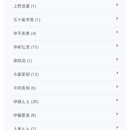
上野凛夏
(1)
五十嵐早香
(1)
井手美希
(4)
井桁弘恵
(15)
亜咲花
(1)
今森茉耶
(13)
今田美桜
(6)
伊織もえ
(28)
伊藤愛真
(8)
入來もも
(2)