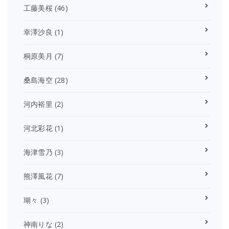
工藤美桜
(46)
幸澤沙良
(1)
桐原美月
(7)
桑島海空
(28)
河内裕里
(2)
河北彩花
(1)
海津雪乃
(3)
熊澤風花
(7)
瑚々
(3)
神南りな
(2)