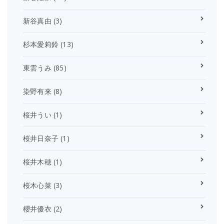
新谷真由
(3)
杉本愛莉鈴
(13)
東雲うみ
(85)
染野有来
(8)
桜井うい
(1)
桜井日奈子
(1)
桜井木穂
(1)
桜木心菜
(3)
櫻井優衣
(2)