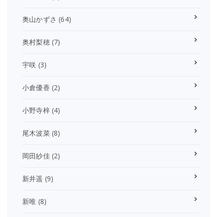
奥山かずさ
(64)
奥村梨穂
(7)
宇咲
(3)
小倉優香
(2)
小野寺梓
(4)
尾木波菜
(8)
岡田紗佳
(2)
新井遥
(9)
新唯
(8)