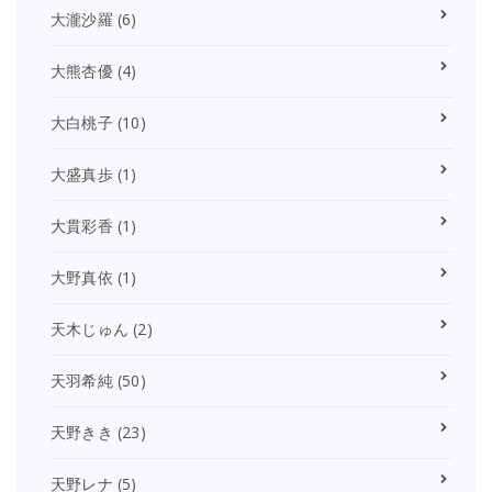
大瀧沙羅
(6)
大熊杏優
(4)
大白桃子
(10)
大盛真歩
(1)
大貫彩香
(1)
大野真依
(1)
天木じゅん
(2)
天羽希純
(50)
天野きき
(23)
天野レナ
(5)