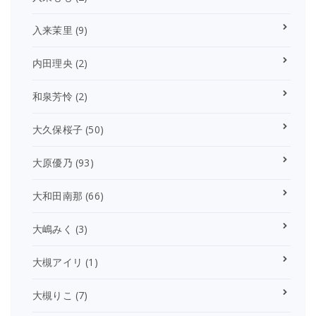
入来茉里
(9)
内田理央
(2)
和泉芳怜
(2)
大久保桜子
(50)
大原優乃
(93)
大和田南那
(66)
大嶋みく
(3)
大槻アイリ
(1)
大槻りこ
(7)