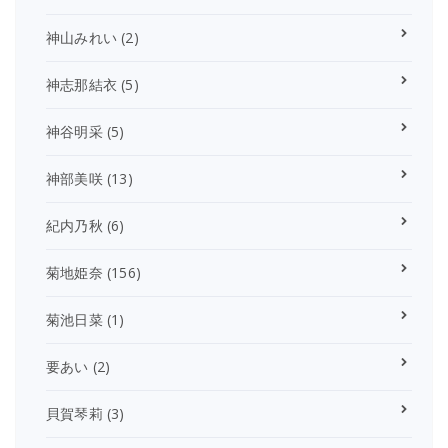
神山みれい
(2)
神志那結衣
(5)
神谷明采
(5)
神部美咲
(13)
紀内乃秋
(6)
菊地姫奈
(156)
菊池日菜
(1)
要あい
(2)
貝賀琴莉
(3)