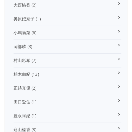
大西桃香
(2)
奥原妃奈子
(1)
小嶋陽菜
(6)
岡部麟
(3)
村山彩希
(7)
柏木由紀
(13)
正鋳真優
(2)
田口愛佳
(1)
豊永阿紀
(1)
込山榛香
(3)