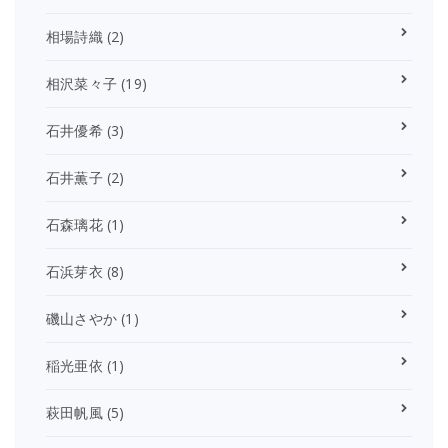
相場詩織
(2)
相沢菜々子
(19)
石井優希
(3)
石井薫子
(2)
石森璃花
(1)
石浜芽衣
(8)
磯山さやか
(1)
稲光亜依
(1)
萩田帆風
(5)