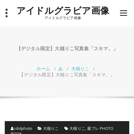
コ
アイドルグラビア画像
ン
テ
アイドルグラビア画像
ン
ツ
へ
ス
キ
【デジタル限定】大槻りこ写真集「スキマ。」
ッ
プ
ホーム
/
あ
/
大槻りこ
/
【デジタル限定】大槻りこ写真集「スキマ。」
idolphoto
大槻りこ
大槻りこ
,
週プレ PHOTO
BOOK