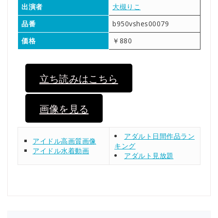
出演者
大槻りこ
品番
b950vshes00079
価格
￥880
立ち読みはこちら
画像を見る
アダルト日間作品ラン
アイドル高画質画像
キング
アイドル水着動画
アダルト見放題