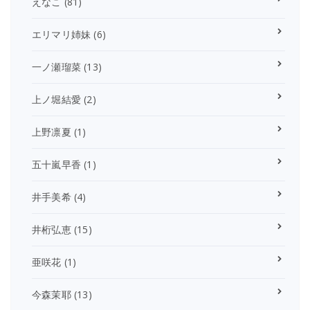
えなこ
(81)
エリマリ姉妹
(6)
一ノ瀬瑠菜
(13)
上ノ堀結愛
(2)
上野凛夏
(1)
五十嵐早香
(1)
井手美希
(4)
井桁弘恵
(15)
亜咲花
(1)
今森茉耶
(13)