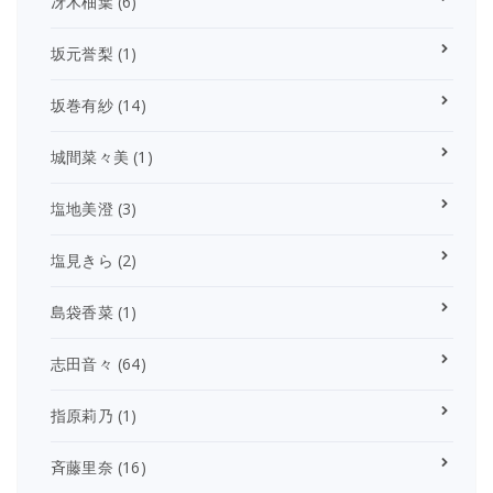
冴木柚葉
(6)
坂元誉梨
(1)
坂巻有紗
(14)
城間菜々美
(1)
塩地美澄
(3)
塩見きら
(2)
島袋香菜
(1)
志田音々
(64)
指原莉乃
(1)
斉藤里奈
(16)