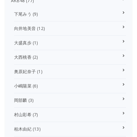
AKB48
(77)
下尾みう
(9)
向井地美音
(12)
大盛真歩
(1)
大西桃香
(2)
奥原妃奈子
(1)
小嶋陽菜
(6)
岡部麟
(3)
村山彩希
(7)
柏木由紀
(13)