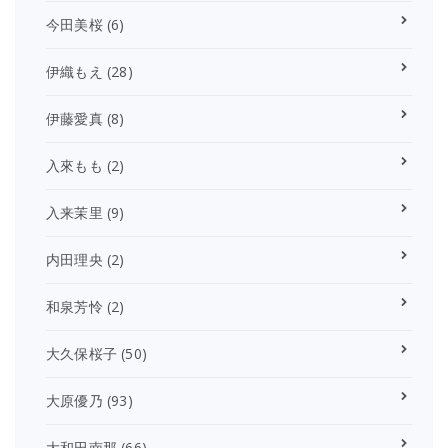
今田美桜
(6)
伊織もえ
(28)
伊藤愛真
(8)
入來もも
(2)
入来茉里
(9)
内田理央
(2)
和泉芳怜
(2)
大久保桜子
(50)
大原優乃
(93)
大和田南那
(66)