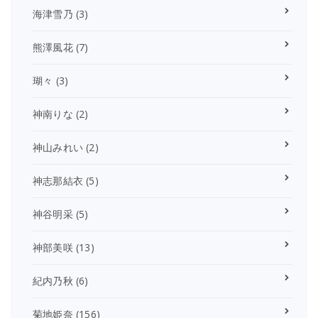
海津雪乃
(3)
熊澤風花
(7)
瑚々
(3)
神南りな
(2)
神山みれい
(2)
神志那結衣
(5)
神谷明采
(5)
神部美咲
(13)
紀内乃秋
(6)
菊地姫奈
(156)