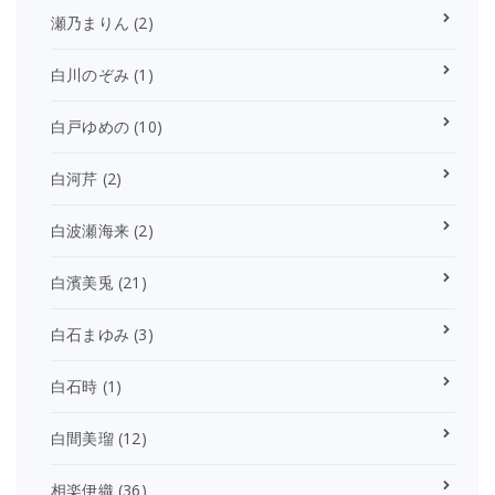
瀬乃まりん
(2)
白川のぞみ
(1)
白戸ゆめの
(10)
白河芹
(2)
白波瀬海来
(2)
白濱美兎
(21)
白石まゆみ
(3)
白石時
(1)
白間美瑠
(12)
相楽伊織
(36)