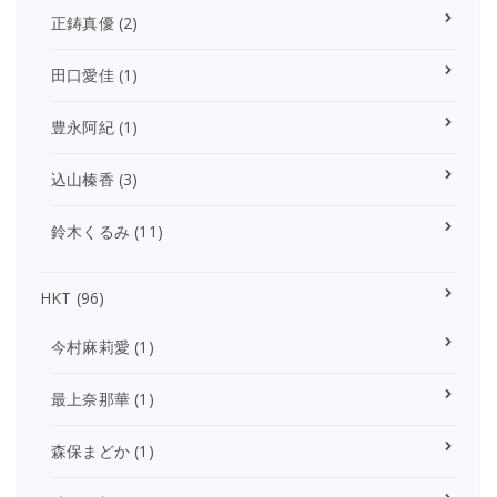
正鋳真優
(2)
田口愛佳
(1)
豊永阿紀
(1)
込山榛香
(3)
鈴木くるみ
(11)
HKT
(96)
今村麻莉愛
(1)
最上奈那華
(1)
森保まどか
(1)