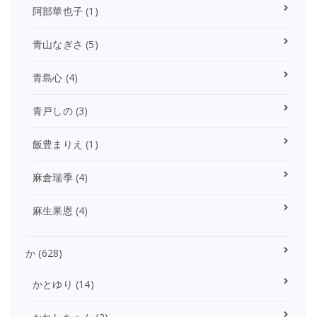
阿部華也子
(1)
青山なぎさ
(5)
青島心
(4)
青戸しの
(3)
飯豊まりえ
(1)
麻倉瑞季
(4)
麻生果恩
(4)
か
(628)
かとゆり
(14)