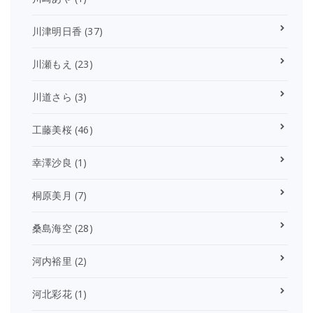
川津明日香
(37)
川瀬もえ
(23)
川道さら
(3)
工藤美桜
(46)
幸澤沙良
(1)
桐原美月
(7)
桑島海空
(28)
河内裕里
(2)
河北彩花
(1)