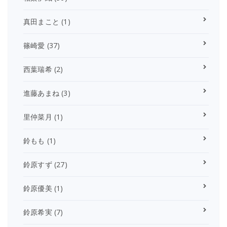
真田まこと
(1)
篠崎愛
(37)
西葉瑞希
(2)
進藤あまね
(3)
里仲菜月
(1)
鈴もも
(1)
鈴原すず
(27)
鈴原優美
(1)
鈴原希実
(7)