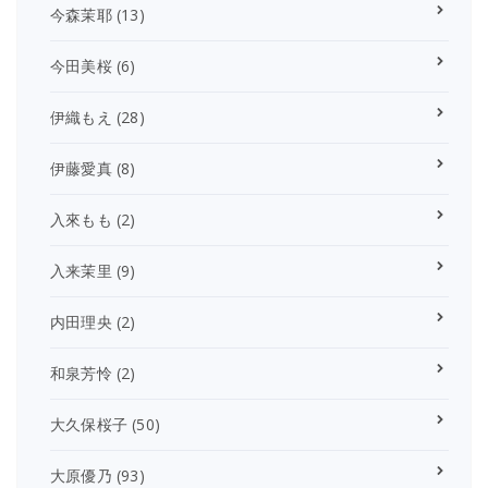
今森茉耶
(13)
今田美桜
(6)
伊織もえ
(28)
伊藤愛真
(8)
入來もも
(2)
入来茉里
(9)
内田理央
(2)
和泉芳怜
(2)
大久保桜子
(50)
大原優乃
(93)