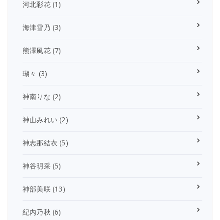
河北彩花
(1)
海津雪乃
(3)
熊澤風花
(7)
瑚々
(3)
神南りな
(2)
神山みれい
(2)
神志那結衣
(5)
神谷明采
(5)
神部美咲
(13)
紀内乃秋
(6)