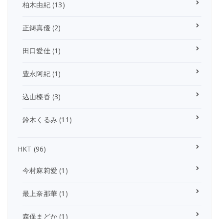
柏木由紀
(13)
正鋳真優
(2)
田口愛佳
(1)
豊永阿紀
(1)
込山榛香
(3)
鈴木くるみ
(11)
HKT
(96)
今村麻莉愛
(1)
最上奈那華
(1)
森保まどか
(1)