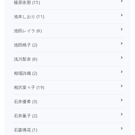
榎原依那
(15)
池本しおり
(11)
池田レイラ
(6)
池田桃子
(2)
浅川梨奈
(6)
相場詩織
(2)
相沢菜々子
(19)
石井優希
(3)
石井薫子
(2)
石森璃花
(1)