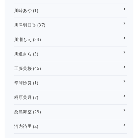
川崎あや
(1)
川津明日香
(37)
川瀬もえ
(23)
川道さら
(3)
工藤美桜
(46)
幸澤沙良
(1)
桐原美月
(7)
桑島海空
(28)
河内裕里
(2)