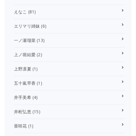
えなこ
(81)
エリマリ姉妹
(6)
一ノ瀬瑠菜
(13)
上ノ堀結愛
(2)
上野凛夏
(1)
五十嵐早香
(1)
井手美希
(4)
井桁弘恵
(15)
亜咲花
(1)