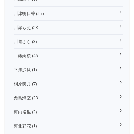
川津明日香
(37)
川瀬もえ
(23)
川道さら
(3)
工藤美桜
(46)
幸澤沙良
(1)
桐原美月
(7)
桑島海空
(28)
河内裕里
(2)
河北彩花
(1)