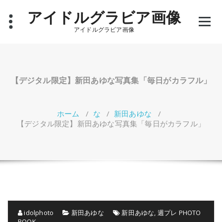
コ
アイドルグラビア画像
ン
テ
アイドルグラビア画像
ン
ツ
へ
ス
キ
【デジタル限定】新田あゆな写真集「毎日がカラフル」
ッ
プ
ホーム
/
な
/
新田あゆな
/
【デジタル限定】新田あゆな写真集「毎日がカラフル」
idolphoto
新田あゆな
新田あゆな
,
週プレ PHOTO
BOOK