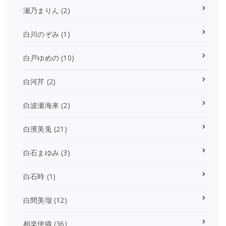
瀬乃まりん
(2)
白川のぞみ
(1)
白戸ゆめの
(10)
白河芹
(2)
白波瀬海来
(2)
白濱美兎
(21)
白石まゆみ
(3)
白石時
(1)
白間美瑠
(12)
相楽伊織
(36)