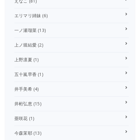
えなこ
(81)
エリマリ姉妹
(6)
一ノ瀬瑠菜
(13)
上ノ堀結愛
(2)
上野凛夏
(1)
五十嵐早香
(1)
井手美希
(4)
井桁弘恵
(15)
亜咲花
(1)
今森茉耶
(13)