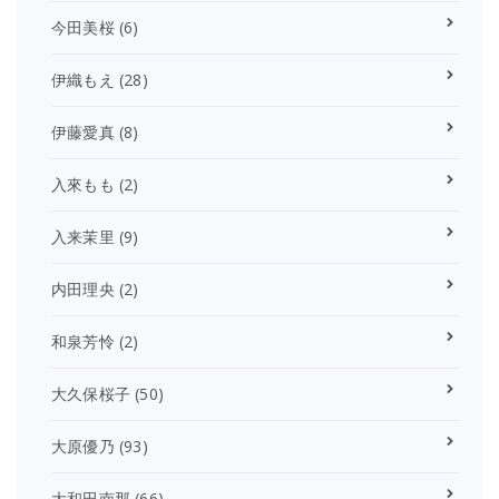
今田美桜
(6)
伊織もえ
(28)
伊藤愛真
(8)
入來もも
(2)
入来茉里
(9)
内田理央
(2)
和泉芳怜
(2)
大久保桜子
(50)
大原優乃
(93)
大和田南那
(66)