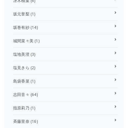
冴木柚葉
(6)
坂元誉梨
(1)
坂巻有紗
(14)
城間菜々美
(1)
塩地美澄
(3)
塩見きら
(2)
島袋香菜
(1)
志田音々
(64)
指原莉乃
(1)
斉藤里奈
(16)