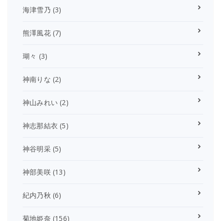
海津雪乃
(3)
熊澤風花
(7)
瑚々
(3)
神南りな
(2)
神山みれい
(2)
神志那結衣
(5)
神谷明采
(5)
神部美咲
(13)
紀内乃秋
(6)
菊地姫奈
(156)