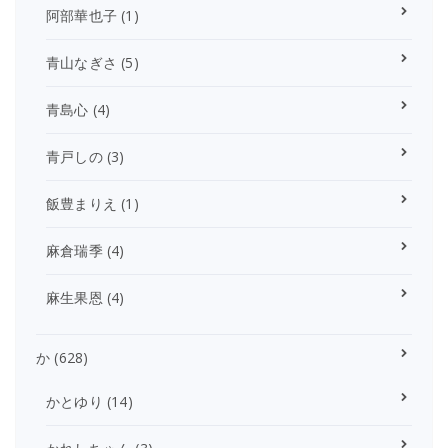
阿部華也子
(1)
青山なぎさ
(5)
青島心
(4)
青戸しの
(3)
飯豊まりえ
(1)
麻倉瑞季
(4)
麻生果恩
(4)
か
(628)
かとゆり
(14)