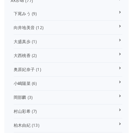
AKB48
(77)
下尾みう
(9)
向井地美音
(12)
大盛真歩
(1)
大西桃香
(2)
奥原妃奈子
(1)
小嶋陽菜
(6)
岡部麟
(3)
村山彩希
(7)
柏木由紀
(13)