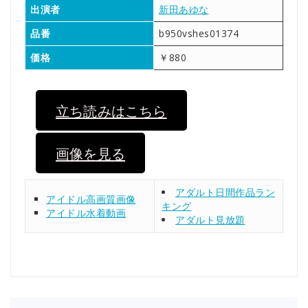
出演者
新田あゆな
品番
b950vshes01374
価格
￥880
立ち読みはこちら
画像を見る
アダルト日間作品ラン
アイドル高画質画像
キング
アイドル水着動画
アダルト見放題