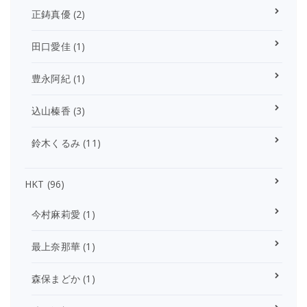
正鋳真優
(2)
田口愛佳
(1)
豊永阿紀
(1)
込山榛香
(3)
鈴木くるみ
(11)
HKT
(96)
今村麻莉愛
(1)
最上奈那華
(1)
森保まどか
(1)