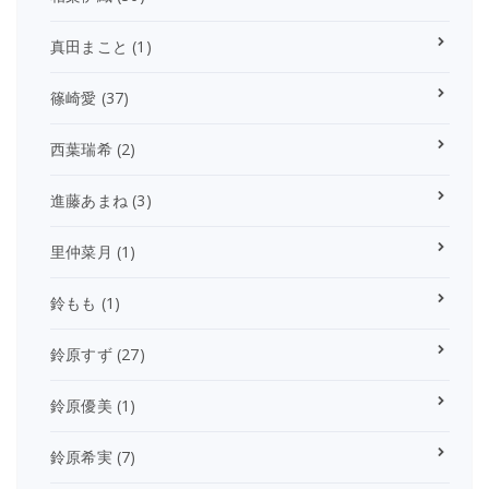
真田まこと
(1)
篠崎愛
(37)
西葉瑞希
(2)
進藤あまね
(3)
里仲菜月
(1)
鈴もも
(1)
鈴原すず
(27)
鈴原優美
(1)
鈴原希実
(7)