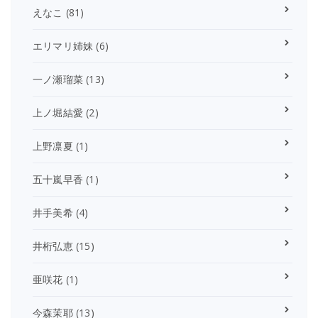
えなこ
(81)
エリマリ姉妹
(6)
一ノ瀬瑠菜
(13)
上ノ堀結愛
(2)
上野凛夏
(1)
五十嵐早香
(1)
井手美希
(4)
井桁弘恵
(15)
亜咲花
(1)
今森茉耶
(13)