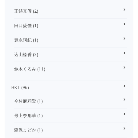
正鋳真優
(2)
田口愛佳
(1)
豊永阿紀
(1)
込山榛香
(3)
鈴木くるみ
(11)
HKT
(96)
今村麻莉愛
(1)
最上奈那華
(1)
森保まどか
(1)