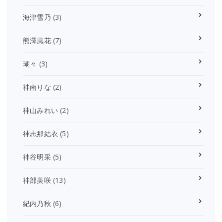
海津雪乃
(3)
熊澤風花
(7)
瑚々
(3)
神南りな
(2)
神山みれい
(2)
神志那結衣
(5)
神谷明采
(5)
神部美咲
(13)
紀内乃秋
(6)