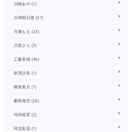
川崎あや
(1)
川津明日香
(37)
川瀬もえ
(23)
川道さら
(3)
工藤美桜
(46)
幸澤沙良
(1)
桐原美月
(7)
桑島海空
(28)
河内裕里
(2)
河北彩花
(1)