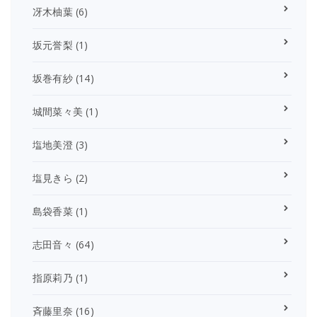
冴木柚葉
(6)
坂元誉梨
(1)
坂巻有紗
(14)
城間菜々美
(1)
塩地美澄
(3)
塩見きら
(2)
島袋香菜
(1)
志田音々
(64)
指原莉乃
(1)
斉藤里奈
(16)