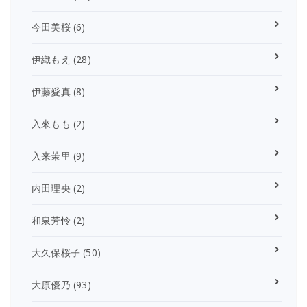
今田美桜
(6)
伊織もえ
(28)
伊藤愛真
(8)
入來もも
(2)
入来茉里
(9)
内田理央
(2)
和泉芳怜
(2)
大久保桜子
(50)
大原優乃
(93)