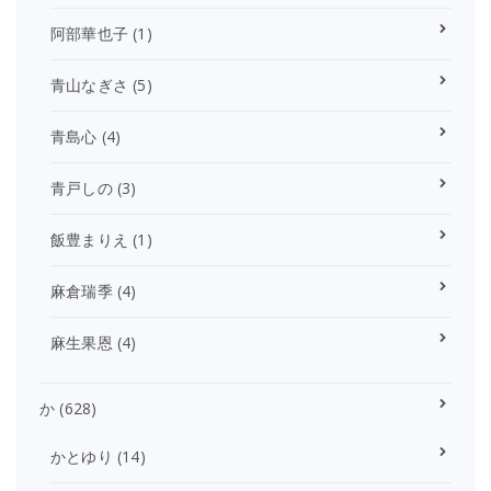
阿部華也子
(1)
青山なぎさ
(5)
青島心
(4)
青戸しの
(3)
飯豊まりえ
(1)
麻倉瑞季
(4)
麻生果恩
(4)
か
(628)
かとゆり
(14)