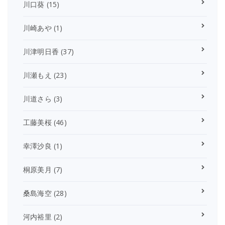
川口葵
(15)
川崎あや
(1)
川津明日香
(37)
川瀬もえ
(23)
川道さら
(3)
工藤美桜
(46)
幸澤沙良
(1)
桐原美月
(7)
桑島海空
(28)
河内裕里
(2)