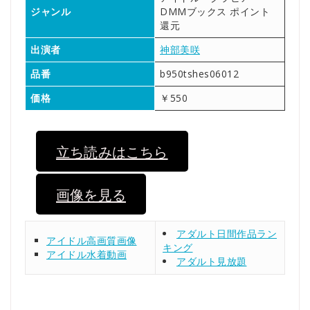
ジャンル
DMMブックス ポイント
還元
出演者
神部美咲
品番
b950tshes06012
価格
￥550
立ち読みはこちら
画像を見る
アダルト日間作品ラン
アイドル高画質画像
キング
アイドル水着動画
アダルト見放題