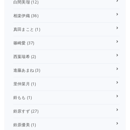
白間美瑠
(12)
相楽伊織
(36)
真田まこと
(1)
篠崎愛
(37)
西葉瑞希
(2)
進藤あまね
(3)
里仲菜月
(1)
鈴もも
(1)
鈴原すず
(27)
鈴原優美
(1)