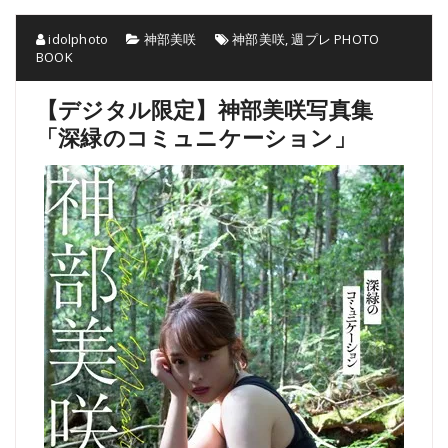
idolphoto
神部美咲
神部美咲
,
週プレ PHOTO
BOOK
【デジタル限定】神部美咲写真集
「深緑のコミュニケーション」