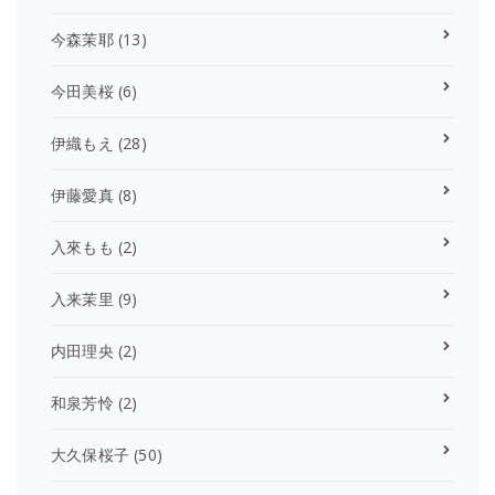
今森茉耶
(13)
今田美桜
(6)
伊織もえ
(28)
伊藤愛真
(8)
入來もも
(2)
入来茉里
(9)
内田理央
(2)
和泉芳怜
(2)
大久保桜子
(50)