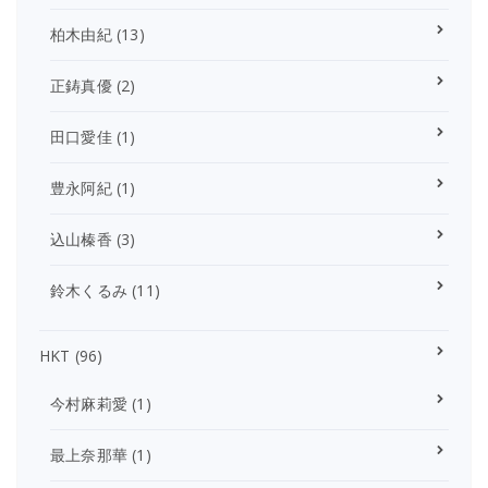
柏木由紀
(13)
正鋳真優
(2)
田口愛佳
(1)
豊永阿紀
(1)
込山榛香
(3)
鈴木くるみ
(11)
HKT
(96)
今村麻莉愛
(1)
最上奈那華
(1)