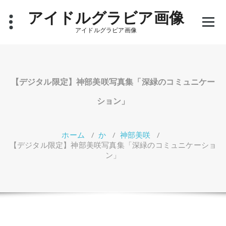
コ
アイドルグラビア画像
ン
テ
アイドルグラビア画像
ン
ツ
へ
ス
キ
【デジタル限定】神部美咲写真集「深緑のコミュニケー
ッ
プ
ション」
ホーム
/
か
/
神部美咲
/
【デジタル限定】神部美咲写真集「深緑のコミュニケーショ
ン」