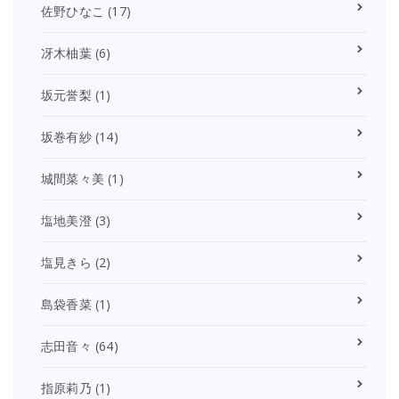
佐野ひなこ
(17)
冴木柚葉
(6)
坂元誉梨
(1)
坂巻有紗
(14)
城間菜々美
(1)
塩地美澄
(3)
塩見きら
(2)
島袋香菜
(1)
志田音々
(64)
指原莉乃
(1)