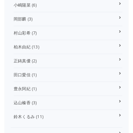
小嶋陽菜
(6)
岡部麟
(3)
村山彩希
(7)
柏木由紀
(13)
正鋳真優
(2)
田口愛佳
(1)
豊永阿紀
(1)
込山榛香
(3)
鈴木くるみ
(11)