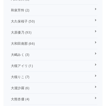
和泉芳怜
(2)
大久保桜子
(50)
大原優乃
(93)
大和田南那
(66)
大嶋みく
(3)
大槻アイリ
(1)
大槻りこ
(7)
大瀧沙羅
(6)
大熊杏優
(4)