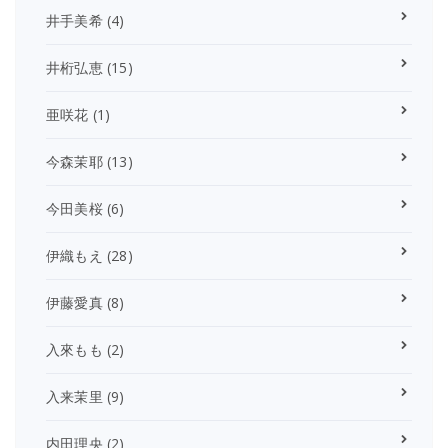
井手美希
(4)
井桁弘恵
(15)
亜咲花
(1)
今森茉耶
(13)
今田美桜
(6)
伊織もえ
(28)
伊藤愛真
(8)
入來もも
(2)
入来茉里
(9)
内田理央
(2)