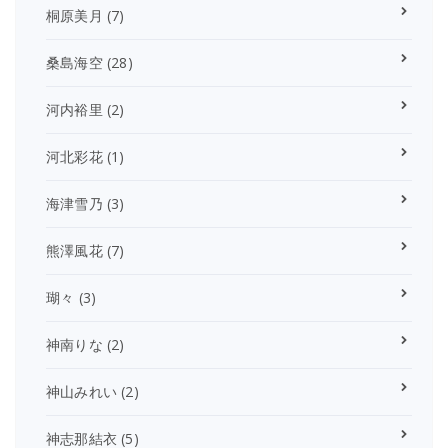
桐原美月
(7)
桑島海空
(28)
河内裕里
(2)
河北彩花
(1)
海津雪乃
(3)
熊澤風花
(7)
瑚々
(3)
神南りな
(2)
神山みれい
(2)
神志那結衣
(5)