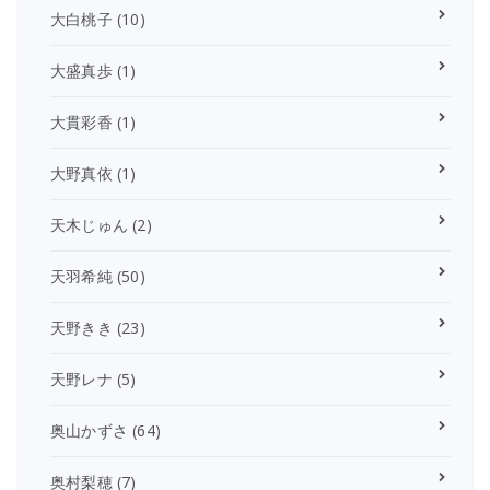
大白桃子
(10)
大盛真歩
(1)
大貫彩香
(1)
大野真依
(1)
天木じゅん
(2)
天羽希純
(50)
天野きき
(23)
天野レナ
(5)
奥山かずさ
(64)
奥村梨穂
(7)