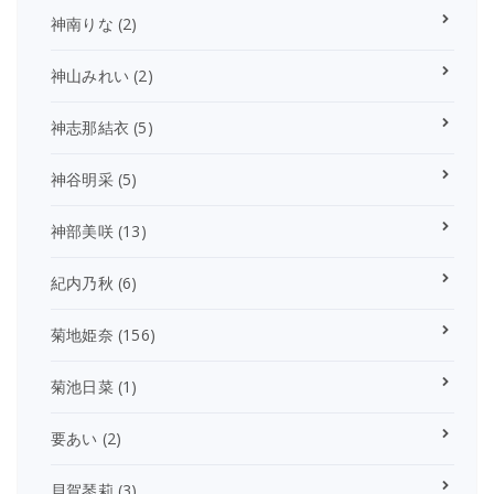
神南りな
(2)
神山みれい
(2)
神志那結衣
(5)
神谷明采
(5)
神部美咲
(13)
紀内乃秋
(6)
菊地姫奈
(156)
菊池日菜
(1)
要あい
(2)
貝賀琴莉
(3)