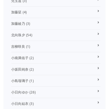
兒玉遥
(3)
加藤栞
(4)
加藤綾乃
(3)
北向珠夕
(54)
吉柳咲良
(1)
小南満佑子
(2)
小坂田純奈
(2)
小島瑠璃子
(1)
小日向ゆか
(26)
小日向結衣
(3)