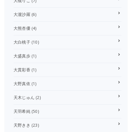
大槻りこ
(7)
大瀧沙羅
(6)
大熊杏優
(4)
大白桃子
(10)
大盛真歩
(1)
大貫彩香
(1)
大野真依
(1)
天木じゅん
(2)
天羽希純
(50)
天野きき
(23)