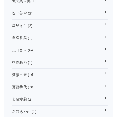
城間菜々美
(1)
塩地美澄
(3)
塩見きら
(2)
島袋香菜
(1)
志田音々
(64)
指原莉乃
(1)
斉藤里奈
(16)
斎藤恭代
(28)
斎藤愛莉
(2)
新谷あやか
(2)