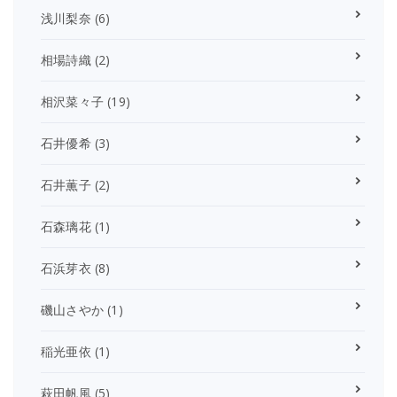
浅川梨奈
(6)
相場詩織
(2)
相沢菜々子
(19)
石井優希
(3)
石井薫子
(2)
石森璃花
(1)
石浜芽衣
(8)
磯山さやか
(1)
稲光亜依
(1)
萩田帆風
(5)