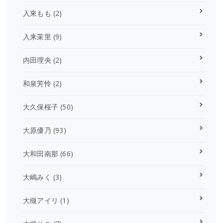
入來もも
(2)
入来茉里
(9)
内田理央
(2)
和泉芳怜
(2)
大久保桜子
(50)
大原優乃
(93)
大和田南那
(66)
大嶋みく
(3)
大槻アイリ
(1)