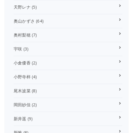
天野レナ
(5)
奥山かずさ
(64)
奥村梨穂
(7)
宇咲
(3)
小倉優香
(2)
小野寺梓
(4)
尾木波菜
(8)
岡田紗佳
(2)
新井遥
(9)
新唯
(8)