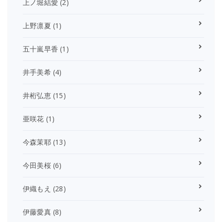
上ノ堀結愛
(2)
上野凛夏
(1)
五十嵐早香
(1)
井手美希
(4)
井桁弘恵
(15)
亜咲花
(1)
今森茉耶
(13)
今田美桜
(6)
伊織もえ
(28)
伊藤愛真
(8)