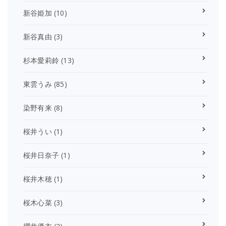
新谷姫加
(10)
新谷真由
(3)
杉本愛莉鈴
(13)
東雲うみ
(85)
染野有来
(8)
桜井うい
(1)
桜井日奈子
(1)
桜井木穂
(1)
桜木心菜
(3)