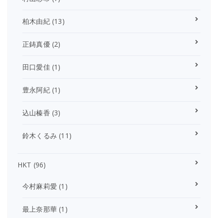
柏木由紀
(13)
正鋳真優
(2)
田口愛佳
(1)
豊永阿紀
(1)
込山榛香
(3)
鈴木くるみ
(11)
HKT
(96)
今村麻莉愛
(1)
最上奈那華
(1)