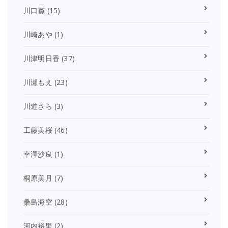
川口葵
(15)
川崎あや
(1)
川津明日香
(37)
川瀬もえ
(23)
川道さら
(3)
工藤美桜
(46)
幸澤沙良
(1)
桐原美月
(7)
桑島海空
(28)
河内裕里
(2)