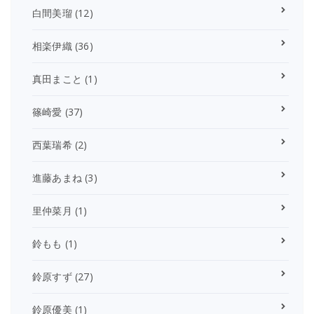
白間美瑠
(12)
相楽伊織
(36)
真田まこと
(1)
篠崎愛
(37)
西葉瑞希
(2)
進藤あまね
(3)
里仲菜月
(1)
鈴もも
(1)
鈴原すず
(27)
鈴原優美
(1)