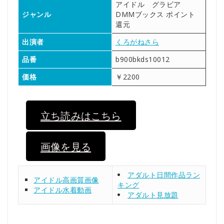
アイドル グラビア
ジャンル
DMMブックス ポイント
還元
出演者
くろがねさら
品番
b900bkds10012
価格
￥2200
立ち読みはこちら
画像を見る
アダルト日間作品ラン
アイドル高画質画像
キング
アイドル水着動画
アダルト見放題