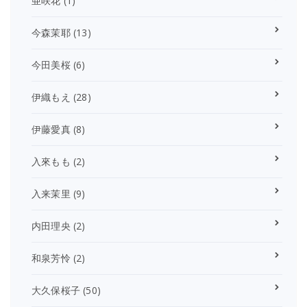
亜咲花
(1)
今森茉耶
(13)
今田美桜
(6)
伊織もえ
(28)
伊藤愛真
(8)
入來もも
(2)
入来茉里
(9)
内田理央
(2)
和泉芳怜
(2)
大久保桜子
(50)