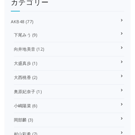
カテゴリー
AKB48
(77)
下尾みう
(9)
向井地美音
(12)
大盛真歩
(1)
大西桃香
(2)
奥原妃奈子
(1)
小嶋陽菜
(6)
岡部麟
(3)
村山彩希
(7)