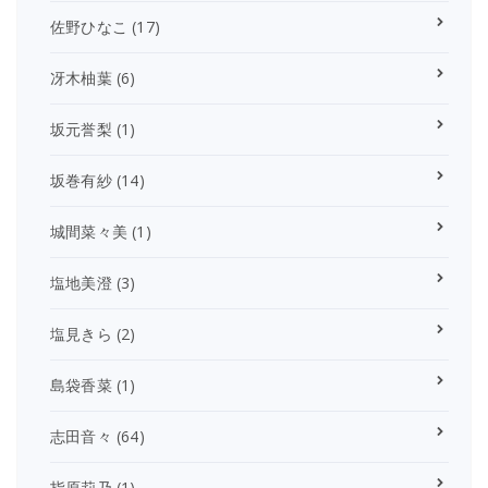
佐野ひなこ
(17)
冴木柚葉
(6)
坂元誉梨
(1)
坂巻有紗
(14)
城間菜々美
(1)
塩地美澄
(3)
塩見きら
(2)
島袋香菜
(1)
志田音々
(64)
指原莉乃
(1)