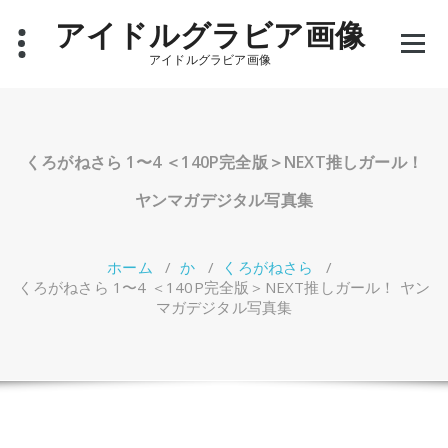
コ
アイドルグラビア画像
ン
テ
アイドルグラビア画像
ン
ツ
へ
ス
キ
くろがねさら 1〜4 ＜140P完全版＞NEXT推しガール！
ッ
プ
ヤンマガデジタル写真集
ホーム
/
か
/
くろがねさら
/
くろがねさら 1〜4 ＜140P完全版＞NEXT推しガール！ ヤン
マガデジタル写真集