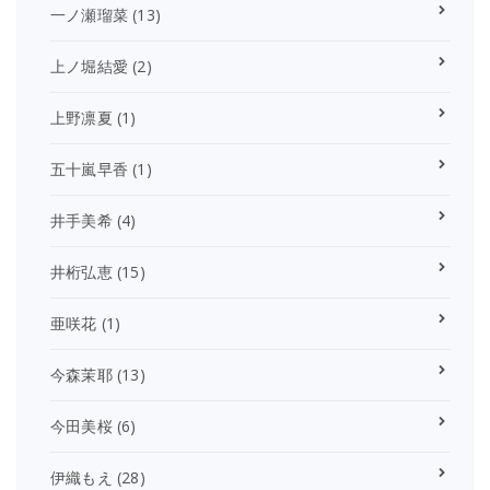
一ノ瀬瑠菜
(13)
上ノ堀結愛
(2)
上野凛夏
(1)
五十嵐早香
(1)
井手美希
(4)
井桁弘恵
(15)
亜咲花
(1)
今森茉耶
(13)
今田美桜
(6)
伊織もえ
(28)