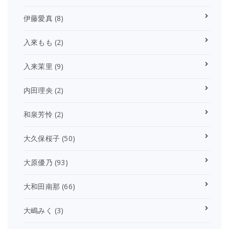
伊藤愛真
(8)
入來もも
(2)
入来茉里
(9)
内田理央
(2)
和泉芳怜
(2)
大久保桜子
(50)
大原優乃
(93)
大和田南那
(66)
大嶋みく
(3)