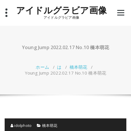
コ
アイドルグラビア画像
ン
テ
アイドルグラビア画像
ン
ツ
へ
ス
キ
Young Jump 2022.02.17 No.10 橋本萌花
ッ
プ
ホーム
/
は
/
橋本萌花
/
Young Jump 2022.02.17 No.10 橋本萌花
idolphoto
橋本萌花