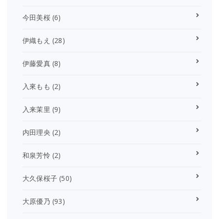
今田美桜
(6)
伊織もえ
(28)
伊藤愛真
(8)
入來もも
(2)
入来茉里
(9)
内田理央
(2)
和泉芳怜
(2)
大久保桜子
(50)
大原優乃
(93)