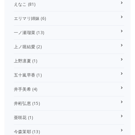
えなこ
(81)
エリマリ姉妹
(6)
一ノ瀬瑠菜
(13)
上ノ堀結愛
(2)
上野凛夏
(1)
五十嵐早香
(1)
井手美希
(4)
井桁弘恵
(15)
亜咲花
(1)
今森茉耶
(13)