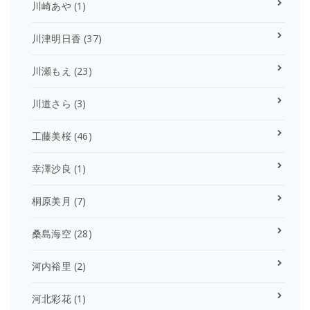
川崎あや
(1)
川津明日香
(37)
川瀬もえ
(23)
川道さら
(3)
工藤美桜
(46)
幸澤沙良
(1)
桐原美月
(7)
桑島海空
(28)
河内裕里
(2)
河北彩花
(1)