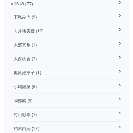
AKB48
(77)
下尾みう
(9)
向井地美音
(12)
大盛真歩
(1)
大西桃香
(2)
奥原妃奈子
(1)
小嶋陽菜
(6)
岡部麟
(3)
村山彩希
(7)
柏木由紀
(13)