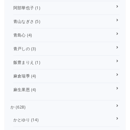
阿部華也子
(1)
青山なぎさ
(5)
青島心
(4)
青戸しの
(3)
飯豊まりえ
(1)
麻倉瑞季
(4)
麻生果恩
(4)
か
(628)
かとゆり
(14)