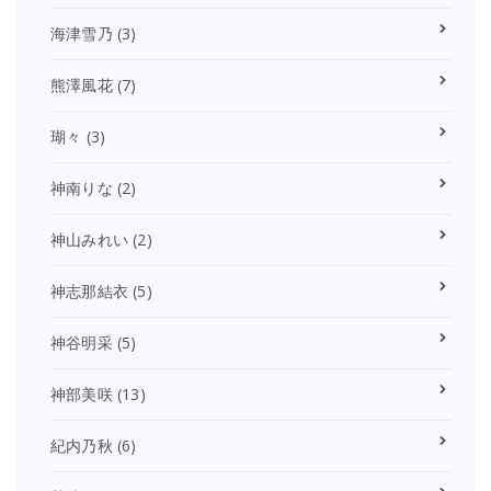
海津雪乃
(3)
熊澤風花
(7)
瑚々
(3)
神南りな
(2)
神山みれい
(2)
神志那結衣
(5)
神谷明采
(5)
神部美咲
(13)
紀内乃秋
(6)