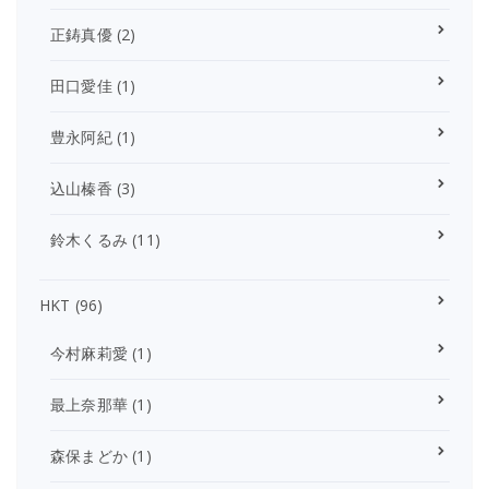
正鋳真優
(2)
田口愛佳
(1)
豊永阿紀
(1)
込山榛香
(3)
鈴木くるみ
(11)
HKT
(96)
今村麻莉愛
(1)
最上奈那華
(1)
森保まどか
(1)