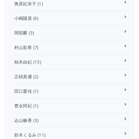
奥原妃奈子
(1)
小嶋陽菜
(6)
岡部麟
(3)
村山彩希
(7)
柏木由紀
(13)
正鋳真優
(2)
田口愛佳
(1)
豊永阿紀
(1)
込山榛香
(3)
鈴木くるみ
(11)