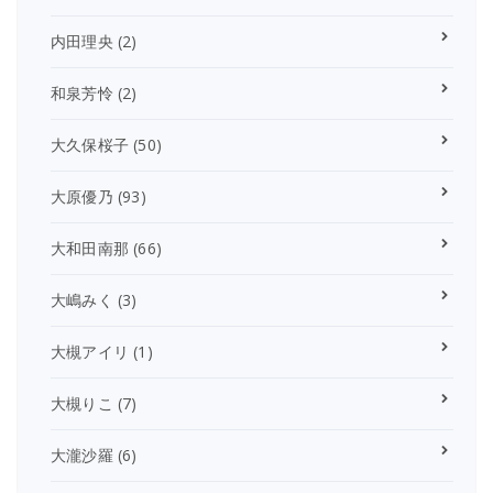
内田理央
(2)
和泉芳怜
(2)
大久保桜子
(50)
大原優乃
(93)
大和田南那
(66)
大嶋みく
(3)
大槻アイリ
(1)
大槻りこ
(7)
大瀧沙羅
(6)