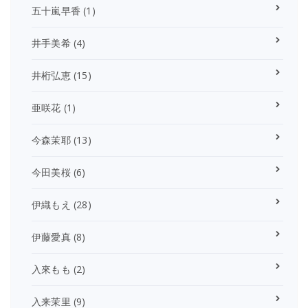
五十嵐早香
(1)
井手美希
(4)
井桁弘恵
(15)
亜咲花
(1)
今森茉耶
(13)
今田美桜
(6)
伊織もえ
(28)
伊藤愛真
(8)
入來もも
(2)
入来茉里
(9)