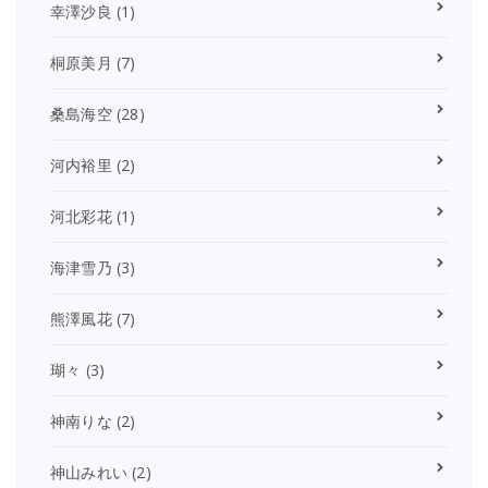
幸澤沙良
(1)
桐原美月
(7)
桑島海空
(28)
河内裕里
(2)
河北彩花
(1)
海津雪乃
(3)
熊澤風花
(7)
瑚々
(3)
神南りな
(2)
神山みれい
(2)