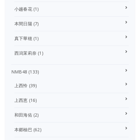
小越春花
(1)
本間日陽
(7)
真下華穂
(1)
西潟茉莉奈
(1)
NMB48
(133)
上西怜
(39)
上西恵
(16)
和田海佑
(2)
本郷柚巴
(62)