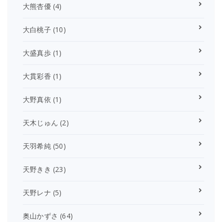
大熊杏優
(4)
大白桃子
(10)
大盛真歩
(1)
大貫彩香
(1)
大野真依
(1)
天木じゅん
(2)
天羽希純
(50)
天野きき
(23)
天野レナ
(5)
奥山かずさ
(64)