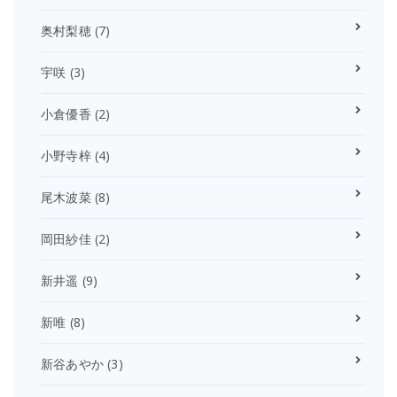
奥村梨穂
(7)
宇咲
(3)
小倉優香
(2)
小野寺梓
(4)
尾木波菜
(8)
岡田紗佳
(2)
新井遥
(9)
新唯
(8)
新谷あやか
(3)