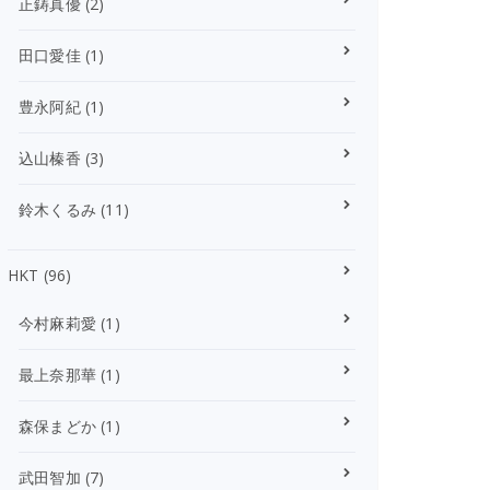
正鋳真優
(2)
田口愛佳
(1)
豊永阿紀
(1)
込山榛香
(3)
鈴木くるみ
(11)
HKT
(96)
今村麻莉愛
(1)
最上奈那華
(1)
森保まどか
(1)
武田智加
(7)