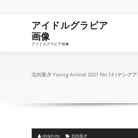
コ
ン
テ
ン
アイドルグラビア
ツ
画像
へ
ス
アイドルグラビア画像
キ
ッ
プ
北向珠夕 Young Animal 2021 No.14 (ヤング
idolphoto
北向珠夕