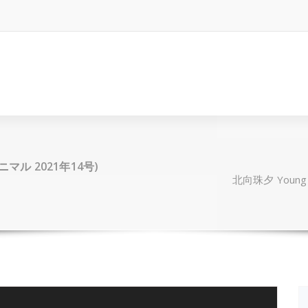
アニマル 2021年14号)
北向珠夕 Young 