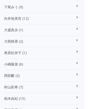
下尾みう
(9)
向井地美音
(12)
大盛真歩
(1)
大西桃香
(2)
奥原妃奈子
(1)
小嶋陽菜
(6)
岡部麟
(3)
村山彩希
(7)
柏木由紀
(13)