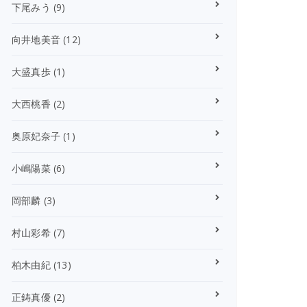
下尾みう
(9)
向井地美音
(12)
大盛真歩
(1)
大西桃香
(2)
奥原妃奈子
(1)
小嶋陽菜
(6)
岡部麟
(3)
村山彩希
(7)
柏木由紀
(13)
正鋳真優
(2)