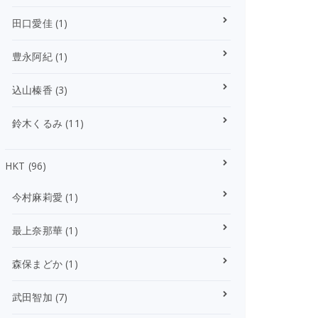
田口愛佳
(1)
豊永阿紀
(1)
込山榛香
(3)
鈴木くるみ
(11)
HKT
(96)
今村麻莉愛
(1)
最上奈那華
(1)
森保まどか
(1)
武田智加
(7)