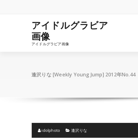
コ
ン
テ
ン
アイドルグラビア
ツ
画像
へ
ス
アイドルグラビア画像
キ
ッ
プ
逢沢りな [Weekly Young Jump] 2012年No.44
idolphoto
逢沢りな