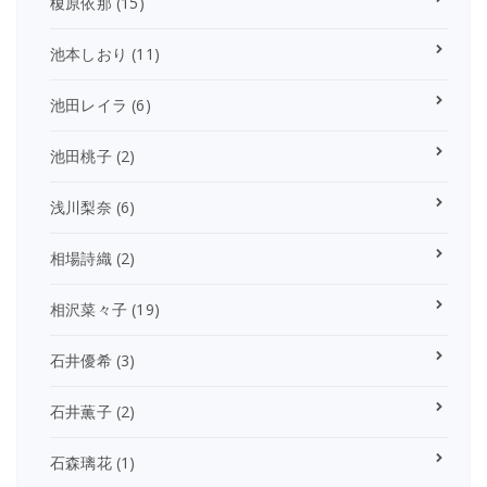
榎原依那
(15)
池本しおり
(11)
池田レイラ
(6)
池田桃子
(2)
浅川梨奈
(6)
相場詩織
(2)
相沢菜々子
(19)
石井優希
(3)
石井薫子
(2)
石森璃花
(1)