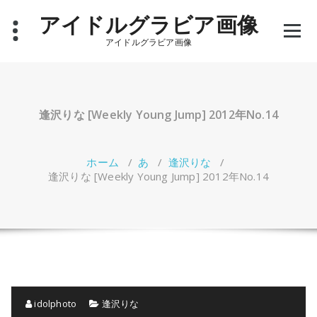
コ
アイドルグラビア画像
ン
テ
アイドルグラビア画像
ン
ツ
へ
ス
キ
逢沢りな [Weekly Young Jump] 2012年No.14
ッ
プ
ホーム
/
あ
/
逢沢りな
/
逢沢りな [Weekly Young Jump] 2012年No.14
idolphoto
逢沢りな