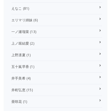
えなこ
(81)
エリマリ姉妹
(6)
一ノ瀬瑠菜
(13)
上ノ堀結愛
(2)
上野凛夏
(1)
五十嵐早香
(1)
井手美希
(4)
井桁弘恵
(15)
亜咲花
(1)