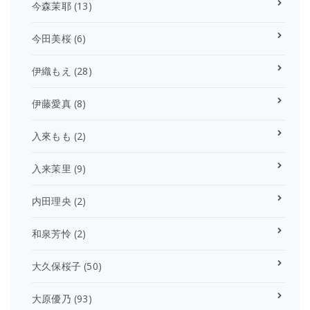
今森茉耶
(13)
今田美桜
(6)
伊織もえ
(28)
伊藤愛真
(8)
入來もも
(2)
入来茉里
(9)
内田理央
(2)
和泉芳怜
(2)
大久保桜子
(50)
大原優乃
(93)