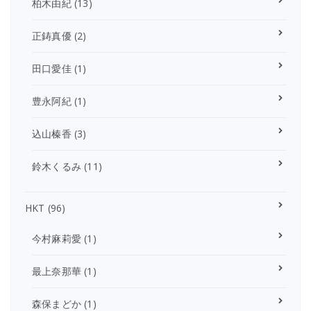
柏木由紀
(13)
正鋳真優
(2)
田口愛佳
(1)
豊永阿紀
(1)
込山榛香
(3)
鈴木くるみ
(11)
HKT
(96)
今村麻莉愛
(1)
最上奈那華
(1)
森保まどか
(1)