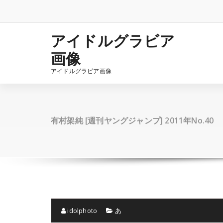
コ
ン
テ
ン
アイドルグラビア
ツ
画像
へ
ス
アイドルグラビア画像
キ
ッ
プ
有村架純 [週刊ヤングジャンプ] 2011年No.40
idolphoto
あ