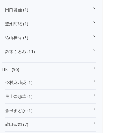
田口愛佳
(1)
豊永阿紀
(1)
込山榛香
(3)
鈴木くるみ
(11)
HKT
(96)
今村麻莉愛
(1)
最上奈那華
(1)
森保まどか
(1)
武田智加
(7)