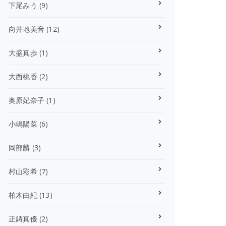
下尾みう
(9)
向井地美音
(12)
大盛真歩
(1)
大西桃香
(2)
奥原妃奈子
(1)
小嶋陽菜
(6)
岡部麟
(3)
村山彩希
(7)
柏木由紀
(13)
正鋳真優
(2)