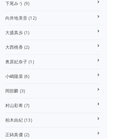
下尾みう
(9)
向井地美音
(12)
大盛真歩
(1)
大西桃香
(2)
奥原妃奈子
(1)
小嶋陽菜
(6)
岡部麟
(3)
村山彩希
(7)
柏木由紀
(13)
正鋳真優
(2)