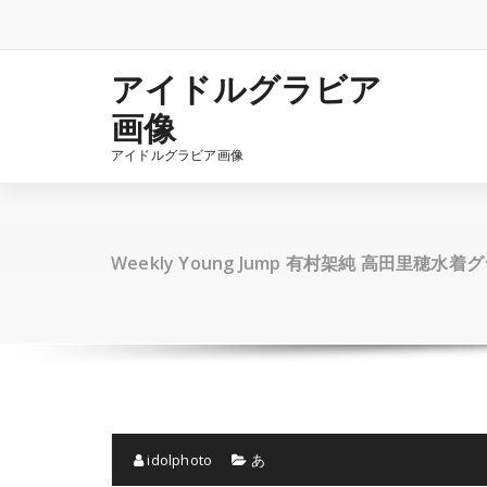
コ
ン
テ
ン
アイドルグラビア
ツ
画像
へ
ス
アイドルグラビア画像
キ
ッ
プ
Weekly Young Jump 有村架純 高田里穂水着
idolphoto
あ