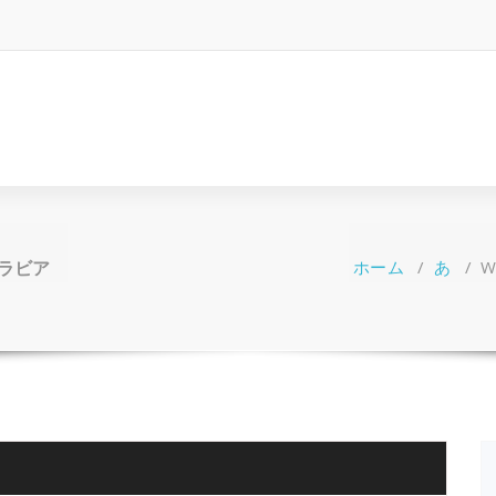
グラビア
ホーム
/
あ
/
W