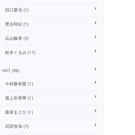
田口愛佳
(1)
豊永阿紀
(1)
込山榛香
(3)
鈴木くるみ
(11)
HKT
(96)
今村麻莉愛
(1)
最上奈那華
(1)
森保まどか
(1)
武田智加
(7)