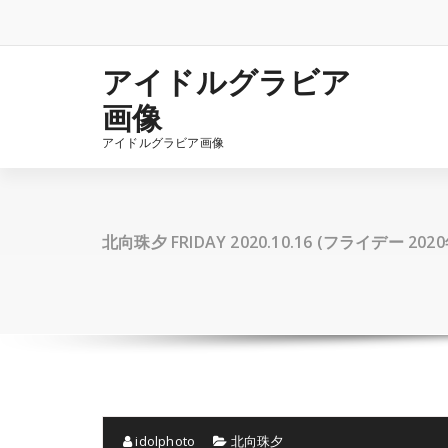
コ
ン
テ
ン
アイドルグラビア
ツ
画像
へ
ス
アイドルグラビア画像
キ
ッ
プ
北向珠夕 FRIDAY 2020.10.16 (フライデー 202
idolphoto
北向珠夕