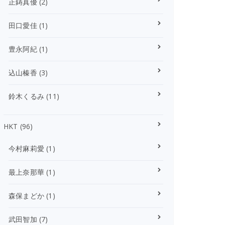
正鋳真優
(2)
田口愛佳
(1)
豊永阿紀
(1)
込山榛香
(3)
鈴木くるみ
(11)
HKT
(96)
今村麻莉愛
(1)
最上奈那華
(1)
森保まどか
(1)
武田智加
(7)