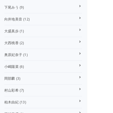
下尾みう
(9)
向井地美音
(12)
大盛真歩
(1)
大西桃香
(2)
奥原妃奈子
(1)
小嶋陽菜
(6)
岡部麟
(3)
村山彩希
(7)
柏木由紀
(13)