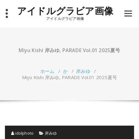
コ
アイドルグラビア画像
ン
テ
アイドルグラビア画像
ン
ツ
へ
ス
キ
Miyu Kishi 岸みゆ, PARADE Vol.01 2025夏号
ッ
プ
ホーム
/
か
/
岸みゆ
/
Miyu Kishi 岸みゆ, PARADE Vol.01 2025夏号
idolphoto
岸みゆ