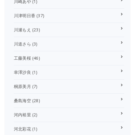
川崎あや
(1)
川津明日香
(37)
川瀬もえ
(23)
川道さら
(3)
工藤美桜
(46)
幸澤沙良
(1)
桐原美月
(7)
桑島海空
(28)
河内裕里
(2)
河北彩花
(1)