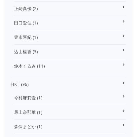
正鋳真優
(2)
田口愛佳
(1)
豊永阿紀
(1)
込山榛香
(3)
鈴木くるみ
(11)
HKT
(96)
今村麻莉愛
(1)
最上奈那華
(1)
森保まどか
(1)