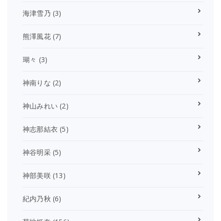
海津雪乃
(3)
熊澤風花
(7)
瑚々
(3)
神南りな
(2)
神山みれい
(2)
神志那結衣
(5)
神谷明采
(5)
神部美咲
(13)
紀内乃秋
(6)