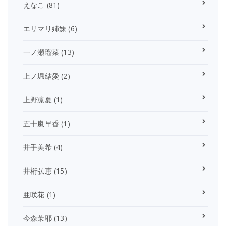
えなこ
(81)
エリマリ姉妹
(6)
一ノ瀬瑠菜
(13)
上ノ堀結愛
(2)
上野凛夏
(1)
五十嵐早香
(1)
井手美希
(4)
井桁弘恵
(15)
亜咲花
(1)
今森茉耶
(13)