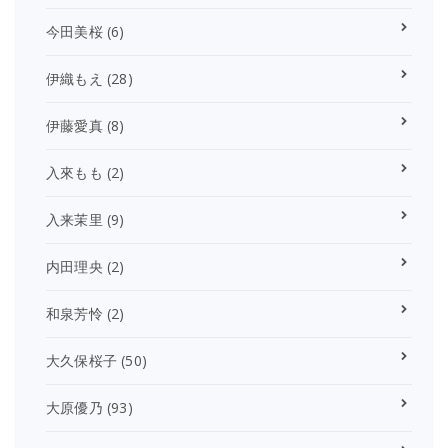
今田美桜
(6)
伊織もえ
(28)
伊藤愛真
(8)
入來もも
(2)
入来茉里
(9)
内田理央
(2)
和泉芳怜
(2)
大久保桜子
(50)
大原優乃
(93)