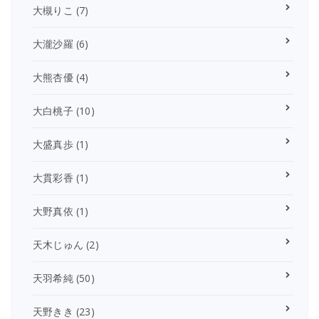
大槻りこ
(7)
大瀧沙羅
(6)
大熊杏優
(4)
大白桃子
(10)
大盛真歩
(1)
大貫彩香
(1)
大野真依
(1)
天木じゅん
(2)
天羽希純
(50)
天野きき
(23)