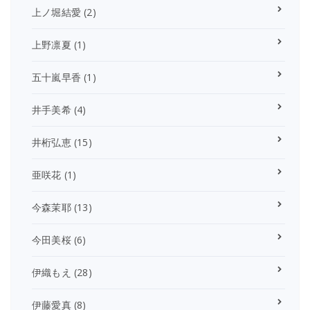
上ノ堀結愛
(2)
上野凛夏
(1)
五十嵐早香
(1)
井手美希
(4)
井桁弘恵
(15)
亜咲花
(1)
今森茉耶
(13)
今田美桜
(6)
伊織もえ
(28)
伊藤愛真
(8)