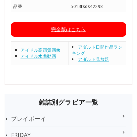
品番
5013tsds42298
完全版はこちら
アダルト日間作品ラン
アイドル高画質画像
キング
アイドル水着動画
アダルト見放題
雑誌別グラビア一覧
プレイボーイ
FRIDAY