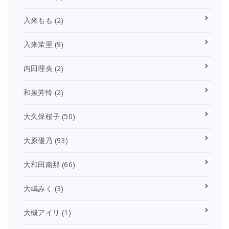
入來もも
(2)
入来茉里
(9)
内田理央
(2)
和泉芳怜
(2)
大久保桜子
(50)
大原優乃
(93)
大和田南那
(66)
大嶋みく
(3)
大槻アイリ
(1)