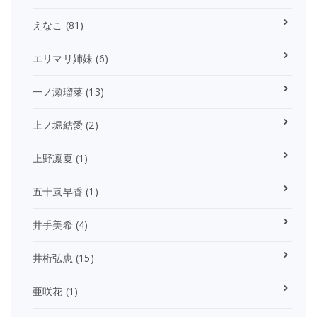
えなこ
(81)
エリマリ姉妹
(6)
一ノ瀬瑠菜
(13)
上ノ堀結愛
(2)
上野凛夏
(1)
五十嵐早香
(1)
井手美希
(4)
井桁弘恵
(15)
亜咲花
(1)