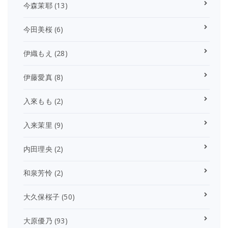
今森茉耶
(13)
今田美桜
(6)
伊織もえ
(28)
伊藤愛真
(8)
入來もも
(2)
入来茉里
(9)
内田理央
(2)
和泉芳怜
(2)
大久保桜子
(50)
大原優乃
(93)