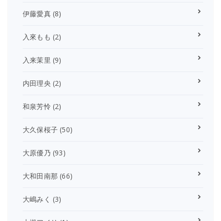
伊藤愛真
(8)
入來もも
(2)
入来茉里
(9)
内田理央
(2)
和泉芳怜
(2)
大久保桜子
(50)
大原優乃
(93)
大和田南那
(66)
大嶋みく
(3)