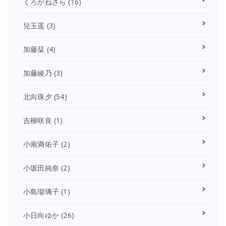
くろがねさら
(16)
兒玉遥
(3)
加藤栞
(4)
加藤綾乃
(3)
北向珠夕
(54)
吉柳咲良
(1)
小南満佑子
(2)
小坂田純奈
(2)
小島瑠璃子
(1)
小日向ゆか
(26)