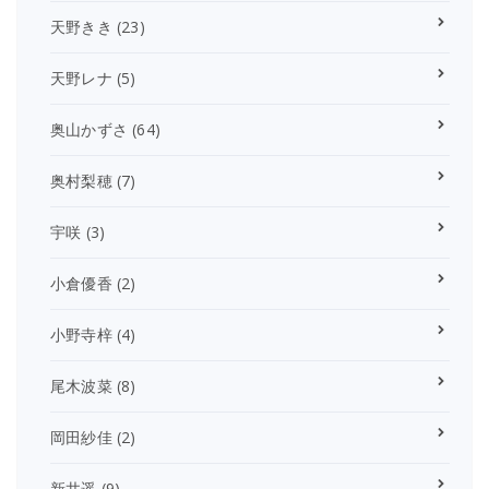
天野きき
(23)
天野レナ
(5)
奥山かずさ
(64)
奥村梨穂
(7)
宇咲
(3)
小倉優香
(2)
小野寺梓
(4)
尾木波菜
(8)
岡田紗佳
(2)
新井遥
(9)