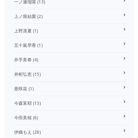
一ノ瀬瑠菜
(13)
上ノ堀結愛
(2)
上野凛夏
(1)
五十嵐早香
(1)
井手美希
(4)
井桁弘恵
(15)
亜咲花
(1)
今森茉耶
(13)
今田美桜
(6)
伊織もえ
(28)