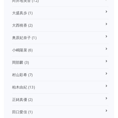
向井地美音
(12)
大盛真歩
(1)
大西桃香
(2)
奥原妃奈子
(1)
小嶋陽菜
(6)
岡部麟
(3)
村山彩希
(7)
柏木由紀
(13)
正鋳真優
(2)
田口愛佳
(1)