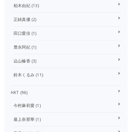
柏木由紀
(13)
正鋳真優
(2)
田口愛佳
(1)
豊永阿紀
(1)
込山榛香
(3)
鈴木くるみ
(11)
HKT
(96)
今村麻莉愛
(1)
最上奈那華
(1)