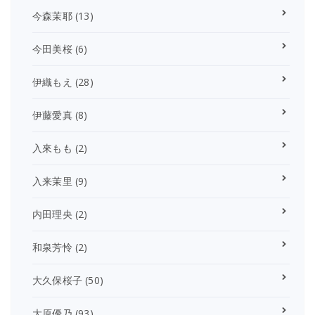
今森茉耶
(13)
今田美桜
(6)
伊織もえ
(28)
伊藤愛真
(8)
入來もも
(2)
入来茉里
(9)
内田理央
(2)
和泉芳怜
(2)
大久保桜子
(50)
大原優乃
(93)