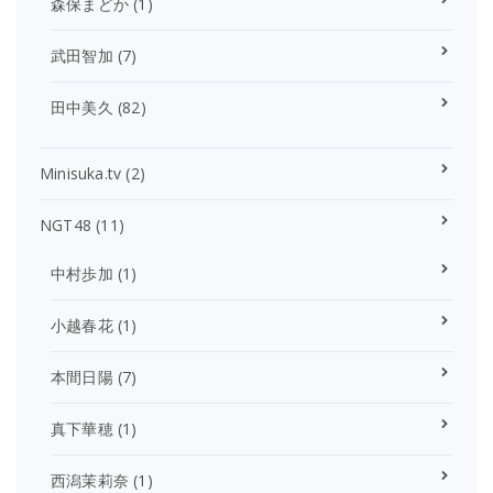
森保まどか
(1)
武田智加
(7)
田中美久
(82)
Minisuka.tv
(2)
NGT48
(11)
中村歩加
(1)
小越春花
(1)
本間日陽
(7)
真下華穂
(1)
西潟茉莉奈
(1)