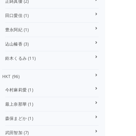
正鋳真優
(2)
田口愛佳
(1)
豊永阿紀
(1)
込山榛香
(3)
鈴木くるみ
(11)
HKT
(96)
今村麻莉愛
(1)
最上奈那華
(1)
森保まどか
(1)
武田智加
(7)