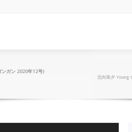
グガンガン 2020年12号)
北向珠夕 Young 