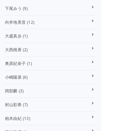
下尾みう
(9)
向井地美音
(12)
大盛真歩
(1)
大西桃香
(2)
奥原妃奈子
(1)
小嶋陽菜
(6)
岡部麟
(3)
村山彩希
(7)
柏木由紀
(13)