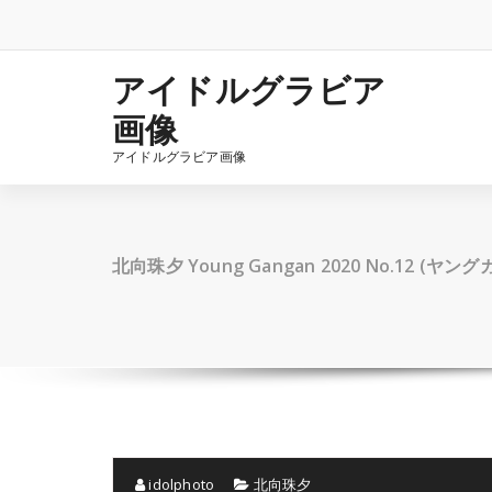
コ
ン
テ
ン
アイドルグラビア
ツ
画像
へ
ス
アイドルグラビア画像
キ
ッ
プ
北向珠夕 Young Gangan 2020 No.12 (ヤン
idolphoto
北向珠夕