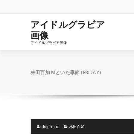
コ
ン
テ
ン
アイドルグラビア
ツ
画像
へ
ス
アイドルグラビア画像
キ
ッ
プ
林田百加 Mといた季節 (FRIDAY)
idolphoto
林田百加