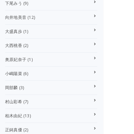
下尾みう
(9)
向井地美音
(12)
大盛真歩
(1)
大西桃香
(2)
奥原妃奈子
(1)
小嶋陽菜
(6)
岡部麟
(3)
村山彩希
(7)
柏木由紀
(13)
正鋳真優
(2)