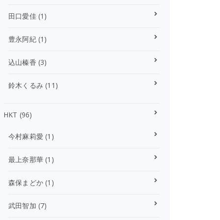
田口愛佳
(1)
豊永阿紀
(1)
込山榛香
(3)
鈴木くるみ
(11)
HKT
(96)
今村麻莉愛
(1)
最上奈那華
(1)
森保まどか
(1)
武田智加
(7)