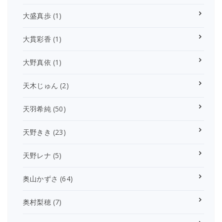
大盛真歩
(1)
大貫彩香
(1)
大野真依
(1)
天木じゅん
(2)
天羽希純
(50)
天野きき
(23)
天野レナ
(5)
奥山かずさ
(64)
奥村梨穂
(7)