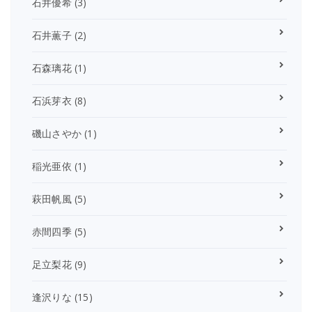
石井優希
(3)
石井薫子
(2)
石森璃花
(1)
石浜芽衣
(8)
磯山さやか
(1)
稲光亜依
(1)
萩田帆風
(5)
赤間四季
(5)
足立梨花
(9)
逢沢りな
(15)