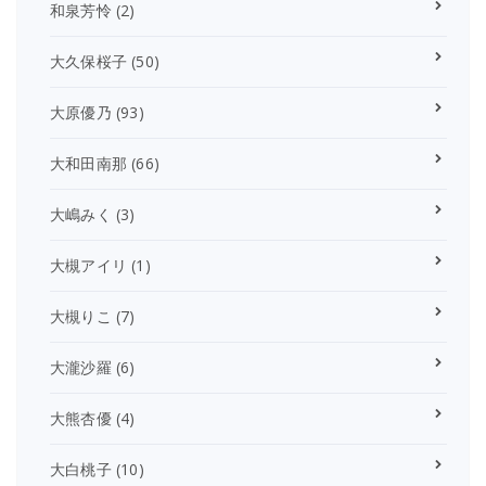
和泉芳怜
(2)
大久保桜子
(50)
大原優乃
(93)
大和田南那
(66)
大嶋みく
(3)
大槻アイリ
(1)
大槻りこ
(7)
大瀧沙羅
(6)
大熊杏優
(4)
大白桃子
(10)