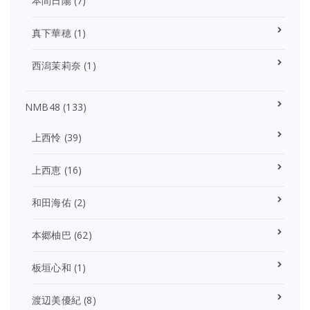
本間日陽
(7)
真下華穂
(1)
西潟茉莉奈
(1)
NMB48
(133)
上西怜
(39)
上西恵
(16)
和田海佑
(2)
本郷柚巴
(62)
板垣心和
(1)
渡辺美優紀
(8)