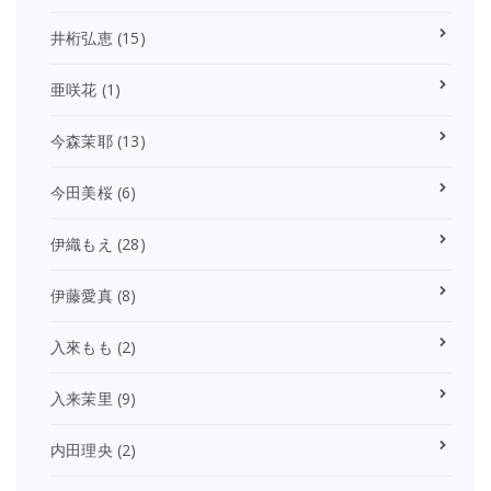
井桁弘恵
(15)
亜咲花
(1)
今森茉耶
(13)
今田美桜
(6)
伊織もえ
(28)
伊藤愛真
(8)
入來もも
(2)
入来茉里
(9)
内田理央
(2)