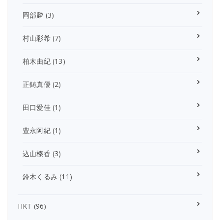
岡部麟
(3)
村山彩希
(7)
柏木由紀
(13)
正鋳真優
(2)
田口愛佳
(1)
豊永阿紀
(1)
込山榛香
(3)
鈴木くるみ
(11)
HKT
(96)