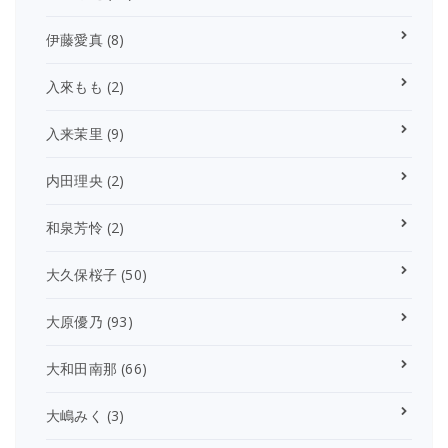
伊藤愛真
(8)
入來もも
(2)
入来茉里
(9)
内田理央
(2)
和泉芳怜
(2)
大久保桜子
(50)
大原優乃
(93)
大和田南那
(66)
大嶋みく
(3)