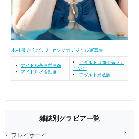
木村楓 かえぴょん ヤンマガデジタル写真集
アダルト日間作品ラン
アイドル高画質画像
キング
アイドル水着動画
アダルト見放題
雑誌別グラビア一覧
プレイボーイ