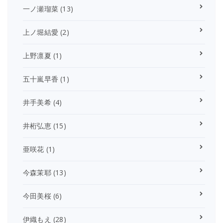
一ノ瀬瑠菜
(13)
上ノ堀結愛
(2)
上野凛夏
(1)
五十嵐早香
(1)
井手美希
(4)
井桁弘恵
(15)
亜咲花
(1)
今森茉耶
(13)
今田美桜
(6)
伊織もえ
(28)