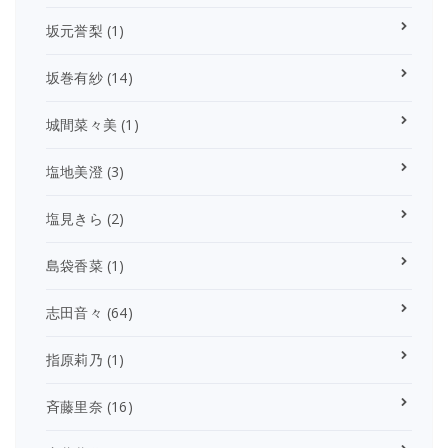
坂元誉梨
(1)
坂巻有紗
(14)
城間菜々美
(1)
塩地美澄
(3)
塩見きら
(2)
島袋香菜
(1)
志田音々
(64)
指原莉乃
(1)
斉藤里奈
(16)