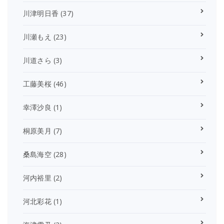
川津明日香
(37)
川瀬もえ
(23)
川道さら
(3)
工藤美桜
(46)
幸澤沙良
(1)
桐原美月
(7)
桑島海空
(28)
河内裕里
(2)
河北彩花
(1)