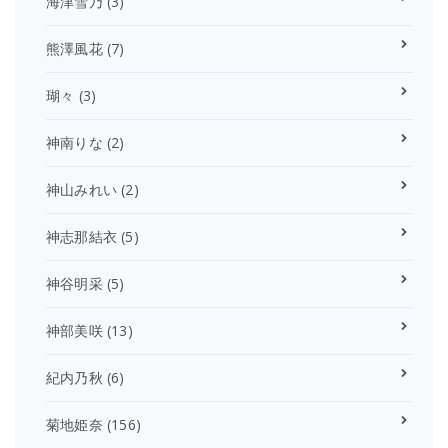
海津雪乃
(3)
熊澤風花
(7)
瑚々
(3)
神南りな
(2)
神山みれい
(2)
神志那結衣
(5)
神谷明采
(5)
神部美咲
(13)
紀内乃秋
(6)
菊地姫奈
(156)