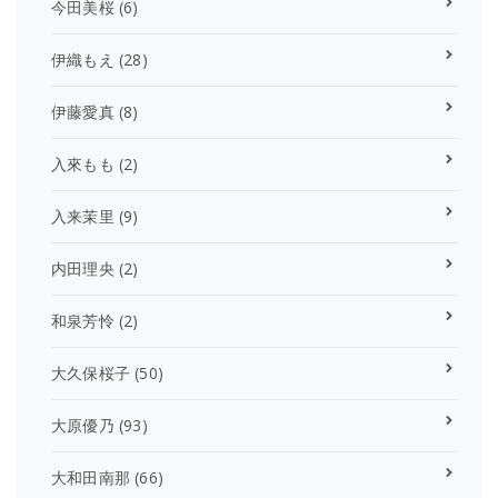
今田美桜
(6)
伊織もえ
(28)
伊藤愛真
(8)
入來もも
(2)
入来茉里
(9)
内田理央
(2)
和泉芳怜
(2)
大久保桜子
(50)
大原優乃
(93)
大和田南那
(66)