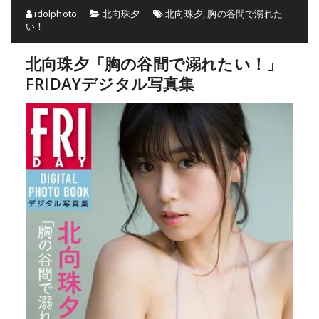
idolphoto
北向珠夕
北向珠夕
,
胸の谷間で溺れた
い！
北向珠夕「胸の谷間で溺れたい！」
FRIDAYデジタル写真集