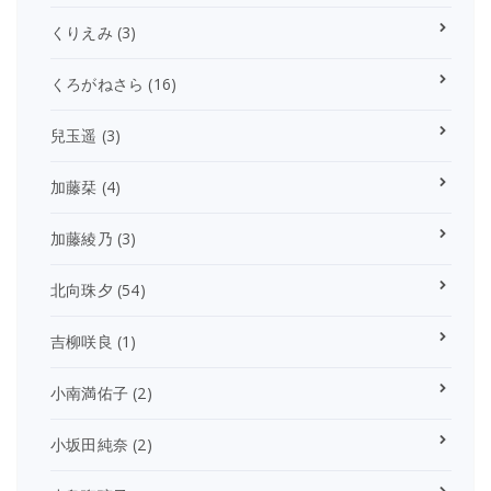
くりえみ
(3)
くろがねさら
(16)
兒玉遥
(3)
加藤栞
(4)
加藤綾乃
(3)
北向珠夕
(54)
吉柳咲良
(1)
小南満佑子
(2)
小坂田純奈
(2)