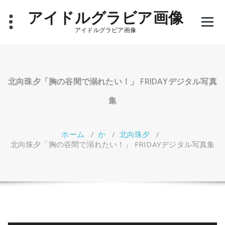
コ
アイドルグラビア画像
ン
テ
アイドルグラビア画像
ン
ツ
へ
ス
キ
北向珠夕「胸の谷間で溺れたい！」 FRIDAYデジタル写真
ッ
プ
集
ホーム
/
か
/
北向珠夕
/
北向珠夕「胸の谷間で溺れたい！」 FRIDAYデジタル写真集