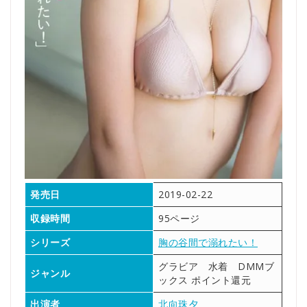
発売日
2019-02-22
収録時間
95ページ
シリーズ
胸の谷間で溺れたい！
グラビア 水着 DMMブ
ジャンル
ックス ポイント還元
出演者
北向珠夕