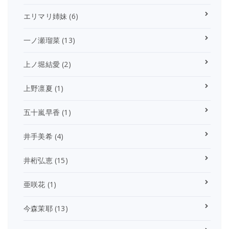
エリマリ姉妹
(6)
一ノ瀬瑠菜
(13)
上ノ堀結愛
(2)
上野凛夏
(1)
五十嵐早香
(1)
井手美希
(4)
井桁弘恵
(15)
亜咲花
(1)
今森茉耶
(13)