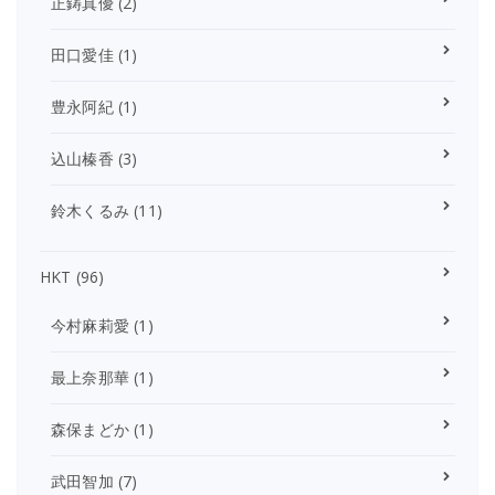
正鋳真優
(2)
田口愛佳
(1)
豊永阿紀
(1)
込山榛香
(3)
鈴木くるみ
(11)
HKT
(96)
今村麻莉愛
(1)
最上奈那華
(1)
森保まどか
(1)
武田智加
(7)