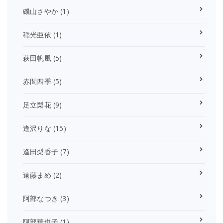
磯山さやか
(1)
稲光亜依
(1)
萩田帆風
(5)
赤間四季
(5)
足立梨花
(9)
逢沢りな
(15)
逢田梨香子
(7)
遠藤まめ
(2)
阿部なつき
(3)
阿部華也子
(1)