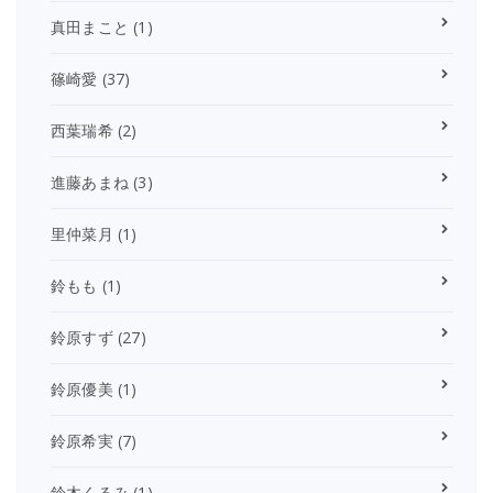
真田まこと
(1)
篠崎愛
(37)
西葉瑞希
(2)
進藤あまね
(3)
里仲菜月
(1)
鈴もも
(1)
鈴原すず
(27)
鈴原優美
(1)
鈴原希実
(7)
鈴木くるみ
(1)