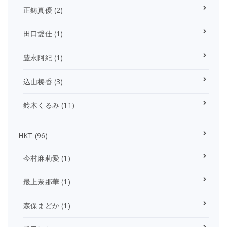
正鋳真優
(2)
田口愛佳
(1)
豊永阿紀
(1)
込山榛香
(3)
鈴木くるみ
(11)
HKT
(96)
今村麻莉愛
(1)
最上奈那華
(1)
森保まどか
(1)