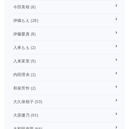
今田美桜
(6)
伊織もえ
(28)
伊藤愛真
(8)
入來もも
(2)
入来茉里
(9)
内田理央
(2)
和泉芳怜
(2)
大久保桜子
(50)
大原優乃
(93)
大和田南那
(66)