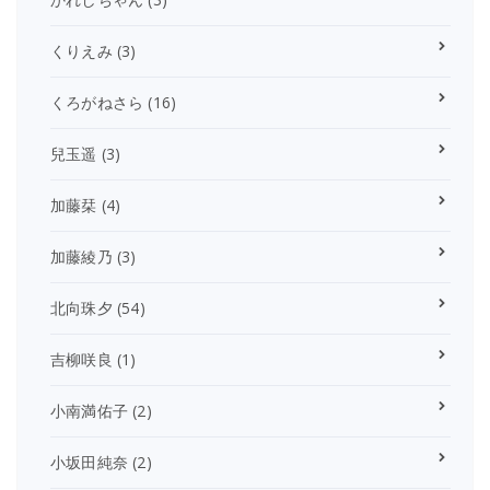
くりえみ
(3)
くろがねさら
(16)
兒玉遥
(3)
加藤栞
(4)
加藤綾乃
(3)
北向珠夕
(54)
吉柳咲良
(1)
小南満佑子
(2)
小坂田純奈
(2)