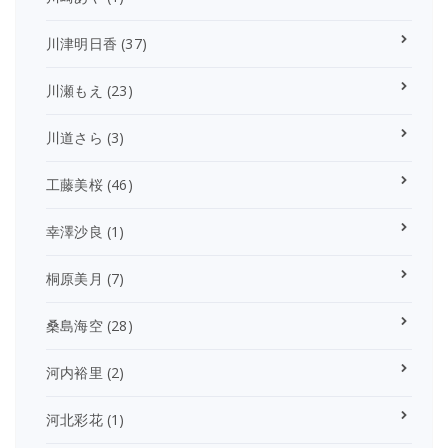
川津明日香
(37)
川瀬もえ
(23)
川道さら
(3)
工藤美桜
(46)
幸澤沙良
(1)
桐原美月
(7)
桑島海空
(28)
河内裕里
(2)
河北彩花
(1)