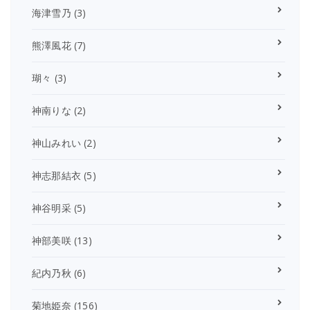
海津雪乃
(3)
熊澤風花
(7)
瑚々
(3)
神南りな
(2)
神山みれい
(2)
神志那結衣
(5)
神谷明采
(5)
神部美咲
(13)
紀内乃秋
(6)
菊地姫奈
(156)