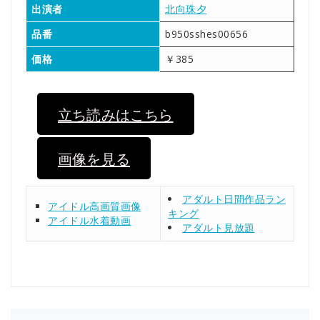
出演者
北向珠夕
品番
b950sshes00656
価格
￥385
立ち読みはこちら
画像を見る
アダルト日間作品ラン
アイドル高画質画像
キング
アイドル水着動画
アダルト見放題