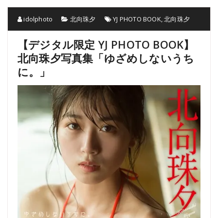
idolphoto
北向珠夕
YJ PHOTO BOOK
,
北向珠夕
【デジタル限定 YJ PHOTO BOOK】
北向珠夕写真集「ゆざめしないうち
に。」