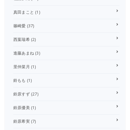
真田まこと
(1)
篠崎愛
(37)
西葉瑞希
(2)
進藤あまね
(3)
里仲菜月
(1)
鈴もも
(1)
鈴原すず
(27)
鈴原優美
(1)
鈴原希実
(7)