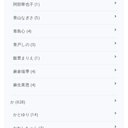
阿部華也子
(1)
青山なぎさ
(5)
青島心
(4)
青戸しの
(3)
飯豊まりえ
(1)
麻倉瑞季
(4)
麻生果恩
(4)
か
(628)
かとゆり
(14)
かれしちゃん
(3)