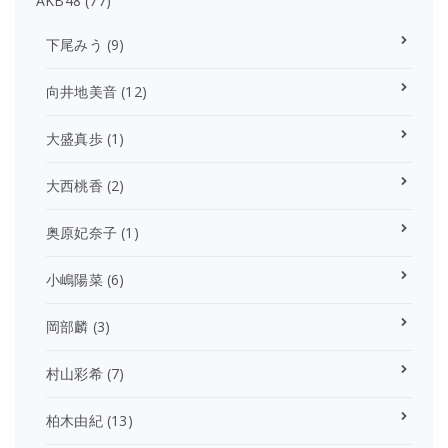
AKB48
(77)
下尾みう
(9)
向井地美音
(12)
大盛真歩
(1)
大西桃香
(2)
奥原妃奈子
(1)
小嶋陽菜
(6)
岡部麟
(3)
村山彩希
(7)
柏木由紀
(13)