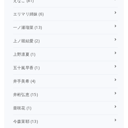
えなこ
(81)
エリマリ姉妹
(6)
一ノ瀬瑠菜
(13)
上ノ堀結愛
(2)
上野凛夏
(1)
五十嵐早香
(1)
井手美希
(4)
井桁弘恵
(15)
亜咲花
(1)
今森茉耶
(13)