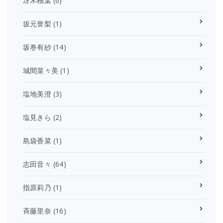
冴木柚葉
(6)
坂元誉梨
(1)
坂巻有紗
(14)
城間菜々美
(1)
塩地美澄
(3)
塩見きら
(2)
島袋香菜
(1)
志田音々
(64)
指原莉乃
(1)
斉藤里奈
(16)