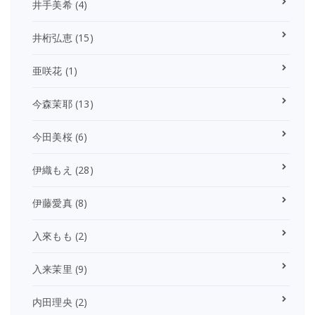
井手美希
(4)
井桁弘恵
(15)
亜咲花
(1)
今森茉耶
(13)
今田美桜
(6)
伊織もえ
(28)
伊藤愛真
(8)
入來もも
(2)
入来茉里
(9)
内田理央
(2)