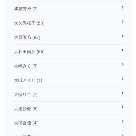
和泉芳怜
(2)
大久保桜子
(50)
大原優乃
(93)
大和田南那
(66)
大嶋みく
(3)
大槻アイリ
(1)
大槻りこ
(7)
大瀧沙羅
(6)
大熊杏優
(4)