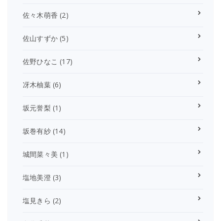
佐々木萌香
(2)
佐山すずか
(5)
佐野ひなこ
(17)
冴木柚葉
(6)
坂元誉梨
(1)
坂巻有紗
(14)
城間菜々美
(1)
塩地美澄
(3)
塩見きら
(2)