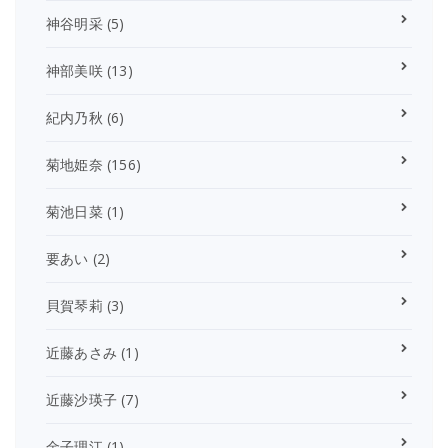
神谷明采
(5)
神部美咲
(13)
紀内乃秋
(6)
菊地姫奈
(156)
菊池日菜
(1)
要あい
(2)
貝賀琴莉
(3)
近藤あさみ
(1)
近藤沙瑛子
(7)
金子理江
(1)