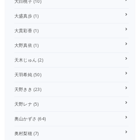
大白桃子
(10)
大盛真歩
(1)
大貫彩香
(1)
大野真依
(1)
天木じゅん
(2)
天羽希純
(50)
天野きき
(23)
天野レナ
(5)
奥山かずさ
(64)
奥村梨穂
(7)