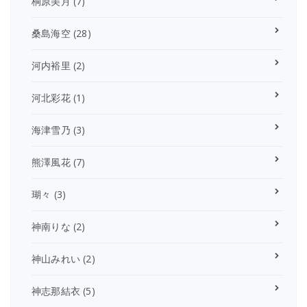
桐原美月
(7)
桑島海空
(28)
河内裕里
(2)
河北彩花
(1)
海津雪乃
(3)
熊澤風花
(7)
瑚々
(3)
神南りな
(2)
神山みれい
(2)
神志那結衣
(5)