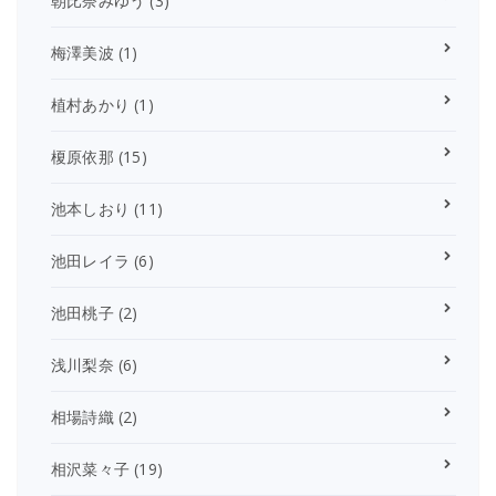
朝比奈みゆう
(3)
梅澤美波
(1)
植村あかり
(1)
榎原依那
(15)
池本しおり
(11)
池田レイラ
(6)
池田桃子
(2)
浅川梨奈
(6)
相場詩織
(2)
相沢菜々子
(19)