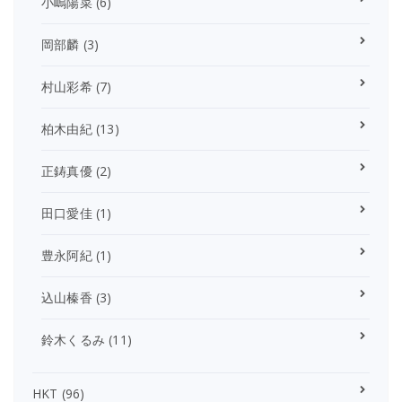
小嶋陽菜
(6)
岡部麟
(3)
村山彩希
(7)
柏木由紀
(13)
正鋳真優
(2)
田口愛佳
(1)
豊永阿紀
(1)
込山榛香
(3)
鈴木くるみ
(11)
HKT
(96)