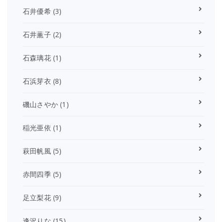
石井優希
(3)
石井薫子
(2)
石森璃花
(1)
石浜芽衣
(8)
磯山さやか
(1)
稲光亜依
(1)
萩田帆風
(5)
赤間四季
(5)
足立梨花
(9)
逢沢りな
(15)