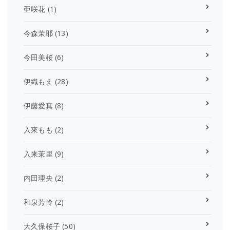
亜咲花
(1)
今森茉耶
(13)
今田美桜
(6)
伊織もえ
(28)
伊藤愛真
(8)
入來もも
(2)
入来茉里
(9)
内田理央
(2)
和泉芳怜
(2)
大久保桜子
(50)