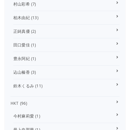
村山彩希
(7)
柏木由紀
(13)
正鋳真優
(2)
田口愛佳
(1)
豊永阿紀
(1)
込山榛香
(3)
鈴木くるみ
(11)
HKT
(96)
今村麻莉愛
(1)
最上奈那華
(1)