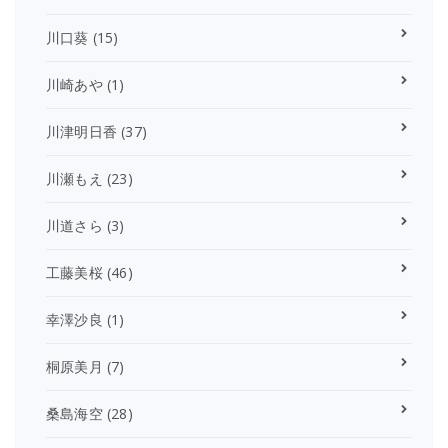
川口葵
(15)
川崎あや
(1)
川津明日香
(37)
川瀬もえ
(23)
川道さら
(3)
工藤美桜
(46)
幸澤沙良
(1)
桐原美月
(7)
桑島海空
(28)