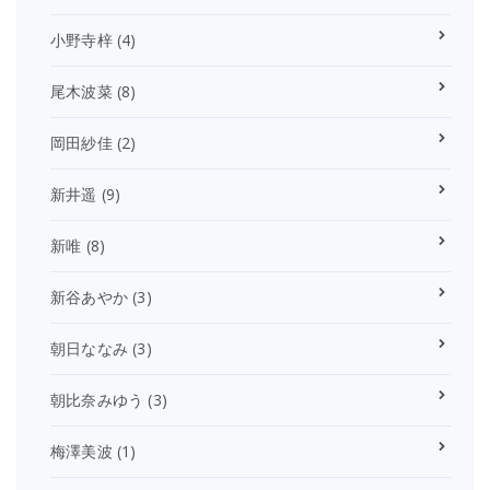
小野寺梓
(4)
尾木波菜
(8)
岡田紗佳
(2)
新井遥
(9)
新唯
(8)
新谷あやか
(3)
朝日ななみ
(3)
朝比奈みゆう
(3)
梅澤美波
(1)