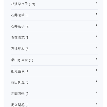
相沢菜々子
(19)
石井優希
(3)
石井薫子
(2)
石森璃花
(1)
石浜芽衣
(8)
磯山さやか
(1)
稲光亜依
(1)
萩田帆風
(5)
赤間四季
(5)
足立梨花
(9)