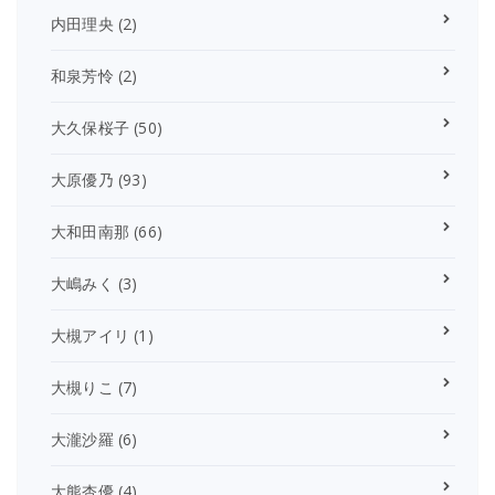
内田理央
(2)
和泉芳怜
(2)
大久保桜子
(50)
大原優乃
(93)
大和田南那
(66)
大嶋みく
(3)
大槻アイリ
(1)
大槻りこ
(7)
大瀧沙羅
(6)
大熊杏優
(4)