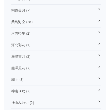
桐原美月
(7)
桑島海空
(28)
河内裕里
(2)
河北彩花
(1)
海津雪乃
(3)
熊澤風花
(7)
瑚々
(3)
神南りな
(2)
神山みれい
(2)