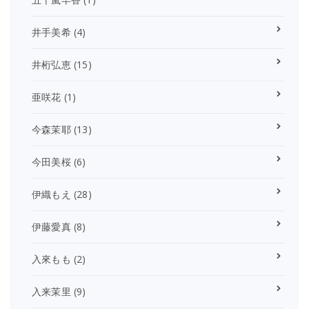
井手美希
(4)
井桁弘恵
(15)
亜咲花
(1)
今森茉耶
(13)
今田美桜
(6)
伊織もえ
(28)
伊藤愛真
(8)
入來もも
(2)
入来茉里
(9)