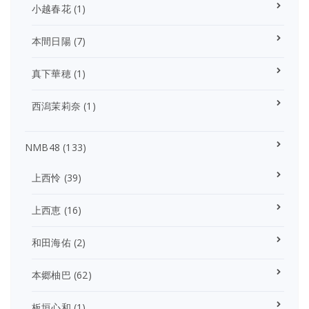
小越春花
(1)
本間日陽
(7)
真下華穂
(1)
西潟茉莉奈
(1)
NMB48
(133)
上西怜
(39)
上西恵
(16)
和田海佑
(2)
本郷柚巴
(62)
板垣心和
(1)