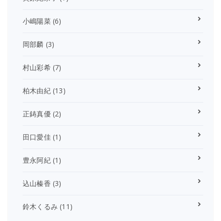
小嶋陽菜
(6)
岡部麟
(3)
村山彩希
(7)
柏木由紀
(13)
正鋳真優
(2)
田口愛佳
(1)
豊永阿紀
(1)
込山榛香
(3)
鈴木くるみ
(11)