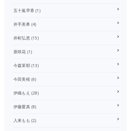
五十嵐早香
(1)
井手美希
(4)
井桁弘恵
(15)
亜咲花
(1)
今森茉耶
(13)
今田美桜
(6)
伊織もえ
(28)
伊藤愛真
(8)
入來もも
(2)