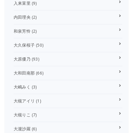
入来茉里
(9)
内田理央
(2)
和泉芳怜
(2)
大久保桜子
(50)
大原優乃
(93)
大和田南那
(66)
大嶋みく
(3)
大槻アイリ
(1)
大槻りこ
(7)
大瀧沙羅
(6)