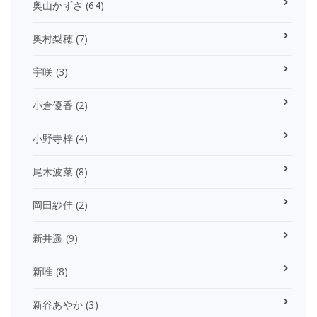
奥山かずさ
(64)
奥村梨穂
(7)
宇咲
(3)
小倉優香
(2)
小野寺梓
(4)
尾木波菜
(8)
岡田紗佳
(2)
新井遥
(9)
新唯
(8)
新谷あやか
(3)