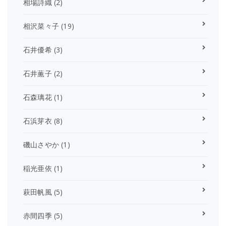
相場詩織
(2)
相沢菜々子
(19)
石井優希
(3)
石井薫子
(2)
石森璃花
(1)
石浜芽衣
(8)
磯山さやか
(1)
稲光亜依
(1)
萩田帆風
(5)
赤間四季
(5)