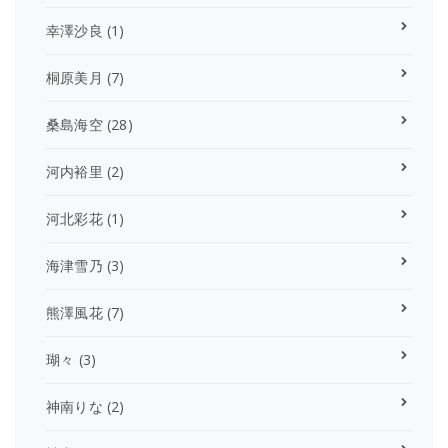
幸澤沙良
(1)
桐原美月
(7)
桑島海空
(28)
河内裕里
(2)
河北彩花
(1)
海津雪乃
(3)
熊澤風花
(7)
瑚々
(3)
神南りな
(2)