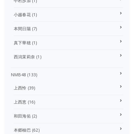
中村歩加
(1)
小越春花
(1)
本間日陽
(7)
真下華穂
(1)
西潟茉莉奈
(1)
NMB48
(133)
上西怜
(39)
上西恵
(16)
和田海佑
(2)
本郷柚巴
(62)