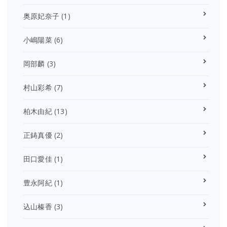
奥原妃奈子
(1)
小嶋陽菜
(6)
岡部麟
(3)
村山彩希
(7)
柏木由紀
(13)
正鋳真優
(2)
田口愛佳
(1)
豊永阿紀
(1)
込山榛香
(3)