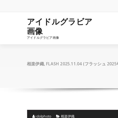
コ
ン
テ
ン
アイドルグラビア
ツ
画像
へ
ス
アイドルグラビア画像
キ
ッ
プ
相楽伊織, FLASH 2025.11.04 (フラッシュ 202
idolphoto
相楽伊織