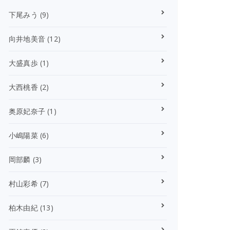
下尾みう
(9)
向井地美音
(12)
大盛真歩
(1)
大西桃香
(2)
奥原妃奈子
(1)
小嶋陽菜
(6)
岡部麟
(3)
村山彩希
(7)
柏木由紀
(13)