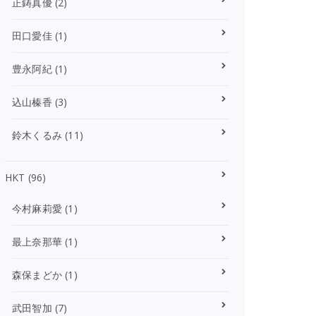
正鋳真優
(2)
田口愛佳
(1)
豊永阿紀
(1)
込山榛香
(3)
鈴木くるみ
(11)
HKT
(96)
今村麻莉愛
(1)
最上奈那華
(1)
森保まどか
(1)
武田智加
(7)