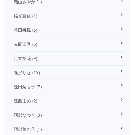
磯山さやか
(1)
稲光亜依
(1)
萩田帆風
(5)
赤間四季
(5)
足立梨花
(9)
逢沢りな
(15)
逢田梨香子
(7)
遠藤まめ
(2)
阿部なつき
(3)
阿部華也子
(1)