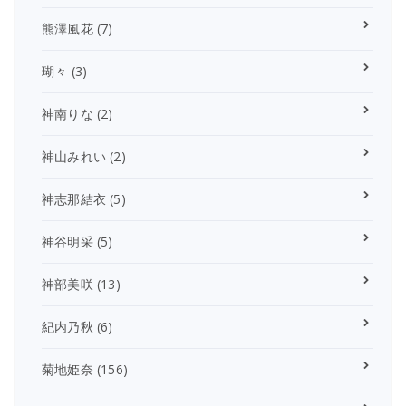
熊澤風花
(7)
瑚々
(3)
神南りな
(2)
神山みれい
(2)
神志那結衣
(5)
神谷明采
(5)
神部美咲
(13)
紀内乃秋
(6)
菊地姫奈
(156)