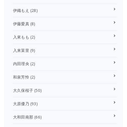
伊織もえ
(28)
伊藤愛真
(8)
入來もも
(2)
入来茉里
(9)
内田理央
(2)
和泉芳怜
(2)
大久保桜子
(50)
大原優乃
(93)
大和田南那
(66)