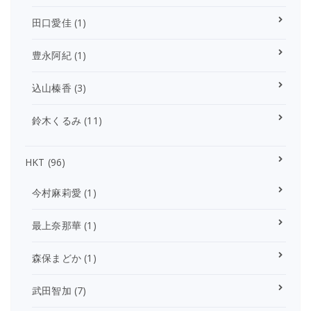
田口愛佳
(1)
豊永阿紀
(1)
込山榛香
(3)
鈴木くるみ
(11)
HKT
(96)
今村麻莉愛
(1)
最上奈那華
(1)
森保まどか
(1)
武田智加
(7)