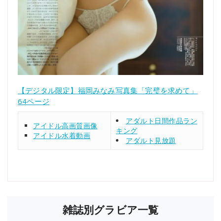
【デジタル限定】福岡みなみ写真集「完璧を求めて」
64ページ
アダルト日間作品ラン
アイドル高画質画像
キング
アイドル水着動画
アダルト見放題
雑誌別グラビア一覧