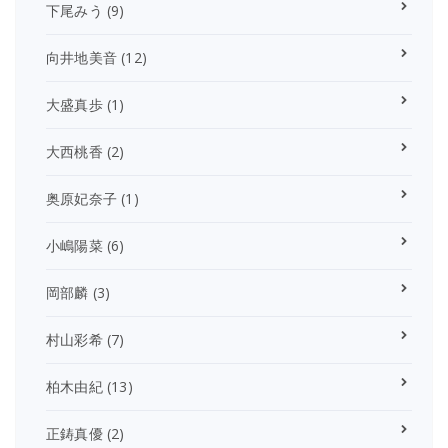
下尾みう
(9)
向井地美音
(12)
大盛真歩
(1)
大西桃香
(2)
奥原妃奈子
(1)
小嶋陽菜
(6)
岡部麟
(3)
村山彩希
(7)
柏木由紀
(13)
正鋳真優
(2)