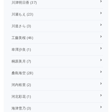
川津明日香
(37)
川瀬もえ
(23)
川道さら
(3)
工藤美桜
(46)
幸澤沙良
(1)
桐原美月
(7)
桑島海空
(28)
河内裕里
(2)
河北彩花
(1)
海津雪乃
(3)