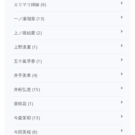
エリマリ姉妹
(6)
一ノ瀬瑠菜
(13)
上ノ堀結愛
(2)
上野凛夏
(1)
五十嵐早香
(1)
井手美希
(4)
井桁弘恵
(15)
亜咲花
(1)
今森茉耶
(13)
今田美桜
(6)