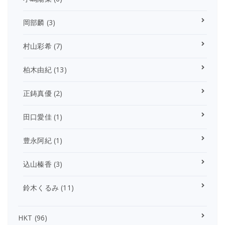
岡部麟
(3)
村山彩希
(7)
柏木由紀
(13)
正鋳真優
(2)
田口愛佳
(1)
豊永阿紀
(1)
込山榛香
(3)
鈴木くるみ
(11)
HKT
(96)