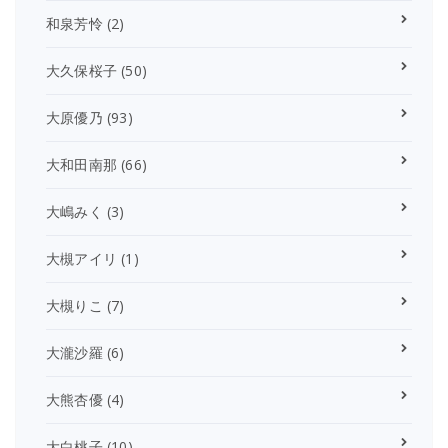
和泉芳怜
(2)
大久保桜子
(50)
大原優乃
(93)
大和田南那
(66)
大嶋みく
(3)
大槻アイリ
(1)
大槻りこ
(7)
大瀧沙羅
(6)
大熊杏優
(4)
大白桃子
(10)