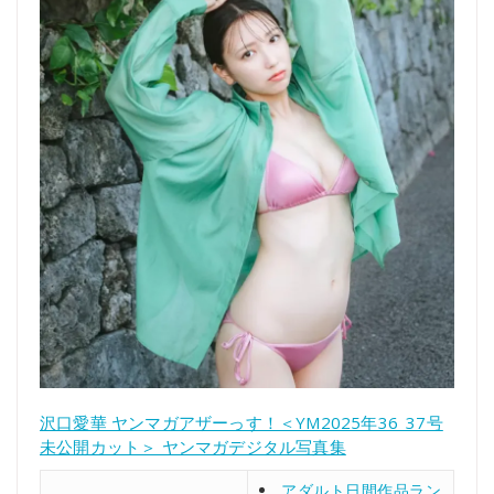
沢口愛華 ヤンマガアザーっす！＜YM2025年36_37号
未公開カット＞ ヤンマガデジタル写真集
アダルト日間作品ラン