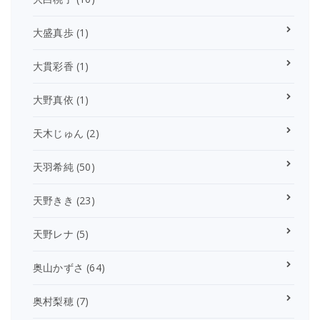
大盛真歩
(1)
大貫彩香
(1)
大野真依
(1)
天木じゅん
(2)
天羽希純
(50)
天野きき
(23)
天野レナ
(5)
奥山かずさ
(64)
奥村梨穂
(7)