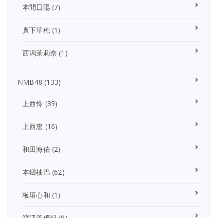
本間日陽
(7)
真下華穂
(1)
西潟茉莉奈
(1)
NMB48
(133)
上西怜
(39)
上西恵
(16)
和田海佑
(2)
本郷柚巴
(62)
板垣心和
(1)
渡辺美優紀
(8)