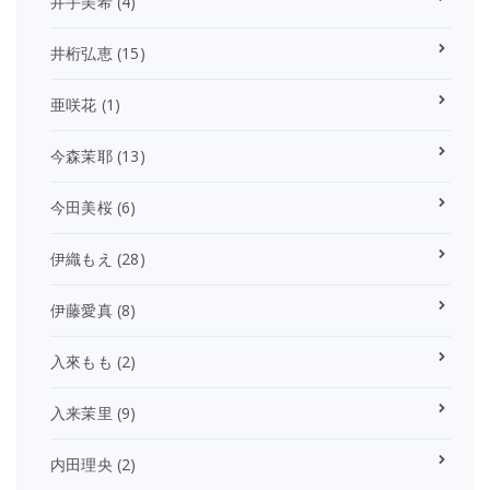
井手美希
(4)
井桁弘恵
(15)
亜咲花
(1)
今森茉耶
(13)
今田美桜
(6)
伊織もえ
(28)
伊藤愛真
(8)
入來もも
(2)
入来茉里
(9)
内田理央
(2)