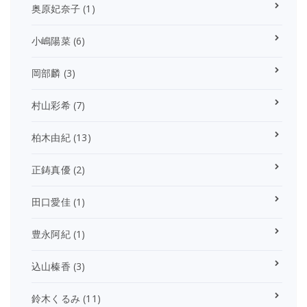
奥原妃奈子
(1)
小嶋陽菜
(6)
岡部麟
(3)
村山彩希
(7)
柏木由紀
(13)
正鋳真優
(2)
田口愛佳
(1)
豊永阿紀
(1)
込山榛香
(3)
鈴木くるみ
(11)