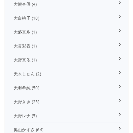
大熊杏優
(4)
大白桃子
(10)
大盛真歩
(1)
大貫彩香
(1)
大野真依
(1)
天木じゅん
(2)
天羽希純
(50)
天野きき
(23)
天野レナ
(5)
奥山かずさ
(64)