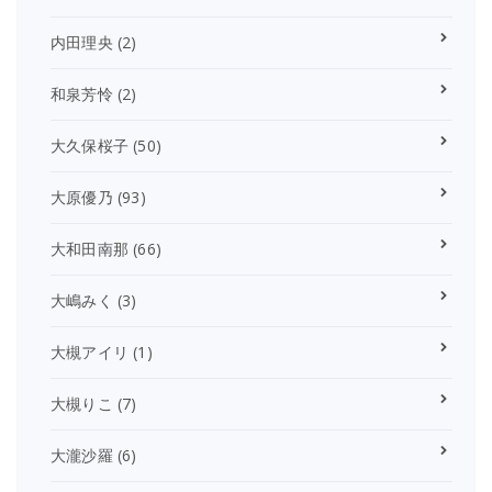
内田理央
(2)
和泉芳怜
(2)
大久保桜子
(50)
大原優乃
(93)
大和田南那
(66)
大嶋みく
(3)
大槻アイリ
(1)
大槻りこ
(7)
大瀧沙羅
(6)