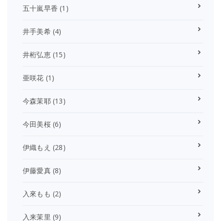
五十嵐早香
(1)
井手美希
(4)
井桁弘恵
(15)
亜咲花
(1)
今森茉耶
(13)
今田美桜
(6)
伊織もえ
(28)
伊藤愛真
(8)
入來もも
(2)
入来茉里
(9)