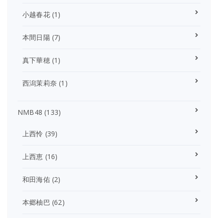
小越春花
(1)
本間日陽
(7)
真下華穂
(1)
西潟茉莉奈
(1)
NMB48
(133)
上西怜
(39)
上西恵
(16)
和田海佑
(2)
本郷柚巴
(62)