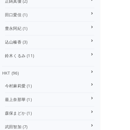
正鋳真優
(2)
田口愛佳
(1)
豊永阿紀
(1)
込山榛香
(3)
鈴木くるみ
(11)
HKT
(96)
今村麻莉愛
(1)
最上奈那華
(1)
森保まどか
(1)
武田智加
(7)