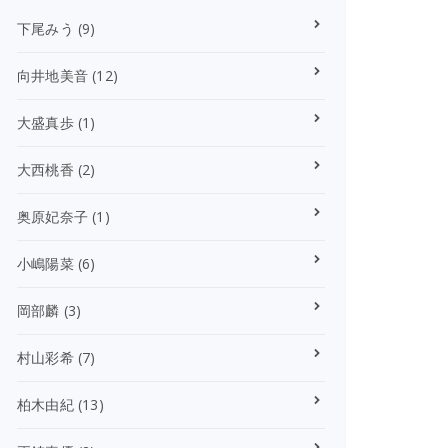
下尾みう
(9)
向井地美音
(12)
大盛真歩
(1)
大西桃香
(2)
奥原妃奈子
(1)
小嶋陽菜
(6)
岡部麟
(3)
村山彩希
(7)
柏木由紀
(13)