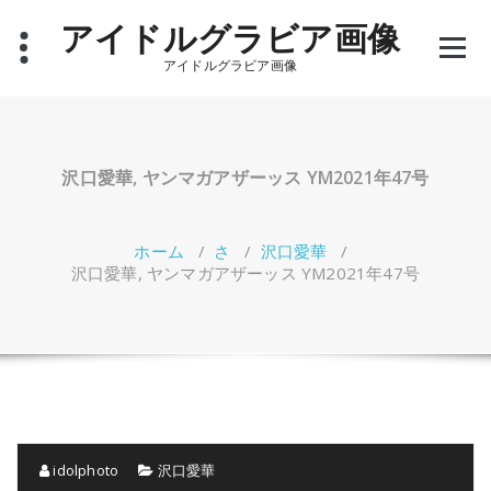
コ
アイドルグラビア画像
ン
テ
アイドルグラビア画像
ン
ツ
へ
ス
キ
沢口愛華, ヤンマガアザーッス YM2021年47号
ッ
プ
ホーム
/
さ
/
沢口愛華
/
沢口愛華, ヤンマガアザーッス YM2021年47号
idolphoto
沢口愛華