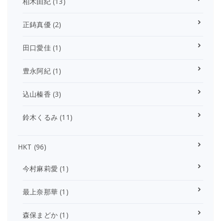
柏木由紀
(13)
正鋳真優
(2)
田口愛佳
(1)
豊永阿紀
(1)
込山榛香
(3)
鈴木くるみ
(11)
HKT
(96)
今村麻莉愛
(1)
最上奈那華
(1)
森保まどか
(1)