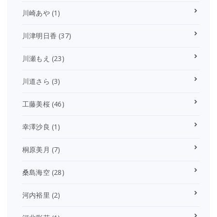
川崎あや
(1)
川津明日香
(37)
川瀬もえ
(23)
川道さら
(3)
工藤美桜
(46)
幸澤沙良
(1)
桐原美月
(7)
桑島海空
(28)
河内裕里
(2)