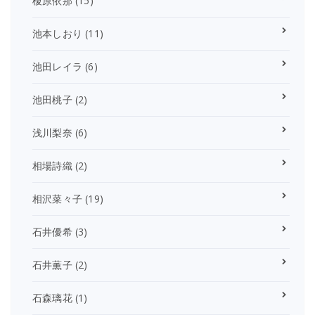
榎原依那
(15)
池本しおり
(11)
池田レイラ
(6)
池田桃子
(2)
浅川梨奈
(6)
相場詩織
(2)
相沢菜々子
(19)
石井優希
(3)
石井薫子
(2)
石森璃花
(1)