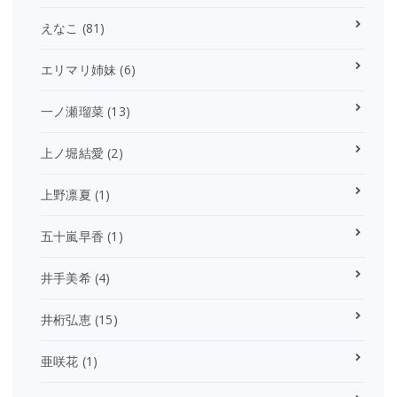
えなこ
(81)
エリマリ姉妹
(6)
一ノ瀬瑠菜
(13)
上ノ堀結愛
(2)
上野凛夏
(1)
五十嵐早香
(1)
井手美希
(4)
井桁弘恵
(15)
亜咲花
(1)