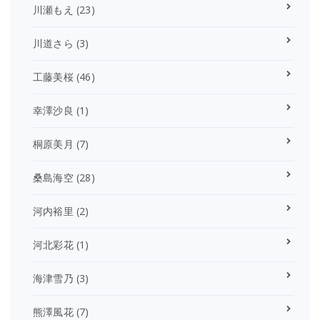
川瀬もえ
(23)
川道さら
(3)
工藤美桜
(46)
幸澤沙良
(1)
桐原美月
(7)
桑島海空
(28)
河内裕里
(2)
河北彩花
(1)
海津雪乃
(3)
熊澤風花
(7)