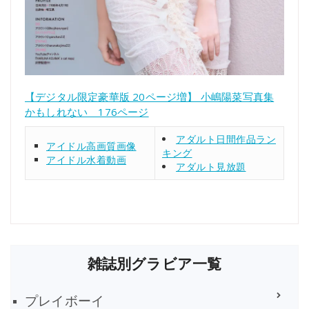
【デジタル限定豪華版 20ページ増】 小嶋陽菜写真集
かもしれない 176ページ
アダルト日間作品ラン
アイドル高画質画像
キング
アイドル水着動画
アダルト見放題
雑誌別グラビア一覧
プレイボーイ