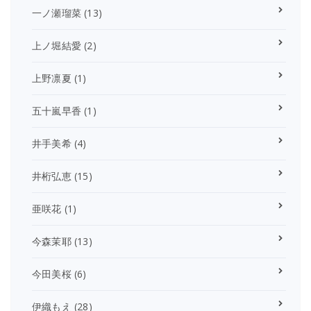
一ノ瀬瑠菜
(13)
上ノ堀結愛
(2)
上野凛夏
(1)
五十嵐早香
(1)
井手美希
(4)
井桁弘恵
(15)
亜咲花
(1)
今森茉耶
(13)
今田美桜
(6)
伊織もえ
(28)