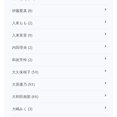
伊藤愛真
(8)
入來もも
(2)
入来茉里
(9)
内田理央
(2)
和泉芳怜
(2)
大久保桜子
(50)
大原優乃
(93)
大和田南那
(66)
大嶋みく
(3)